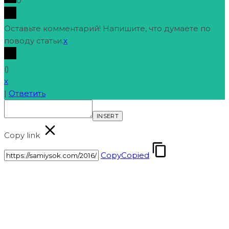
0
Оставьте комментарий! Напишите, что думаете по
поводу статьи.
x
(
)
x
|
Ответить
INSERT
Copy link
Copy
Copied