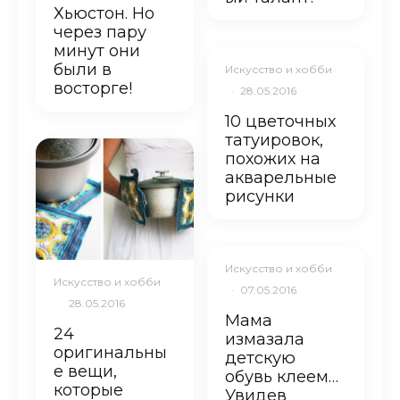
Хьюстон. Но
через пару
минут они
были в
Искусство и хобби
восторге!
·
28.05.2016
10 цветочных
татуировок,
похожих на
акварельные
рисунки
Искусство и хобби
Искусство и хобби
·
07.05.2016
·
28.05.2016
Мама
24
измазала
оригинальны
детскую
е вещи,
обувь клеем…
которые
Увидев