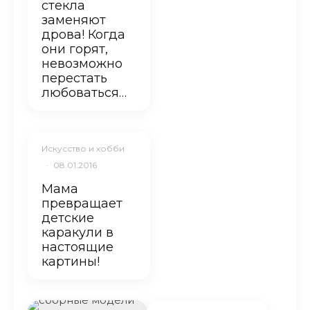
стекла
заменяют
дрова! Когда
они горят,
невозможно
перестать
любоваться…
Искусство и хобби
·
08.01.2016
Мама
превращает
детские
каракули в
настоящие
картины!