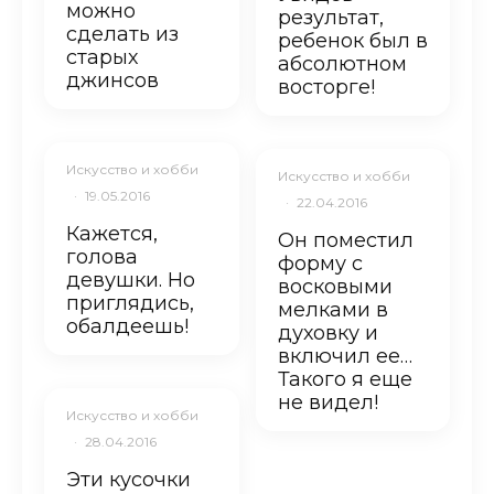
можно
результат,
сделать из
ребенок был в
старых
абсолютном
джинсов
восторге!
Искусство и хобби
Искусство и хобби
·
19.05.2016
·
22.04.2016
Кажется,
Он поместил
голова
форму с
девушки. Но
восковыми
приглядись,
мелками в
обалдеешь!
духовку и
включил ее…
Такого я еще
не видел!
Искусство и хобби
·
28.04.2016
Эти кусочки