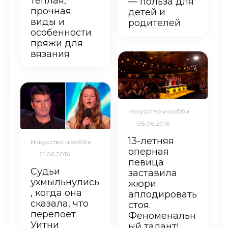
теплая,
— польза для
прочная:
детей и
виды и
родителей
особенности
пряжи для
вязания
Искусство и хобби
·
05.06.2016
13-летняя
Искусство и хобби
оперная
·
21.06.2016
певица
Судьи
заставила
ухмыльнулись
жюри
, когда она
аплодировать
сказала, что
стоя.
перепоет
Феноменальн
Уитни
ый талант!