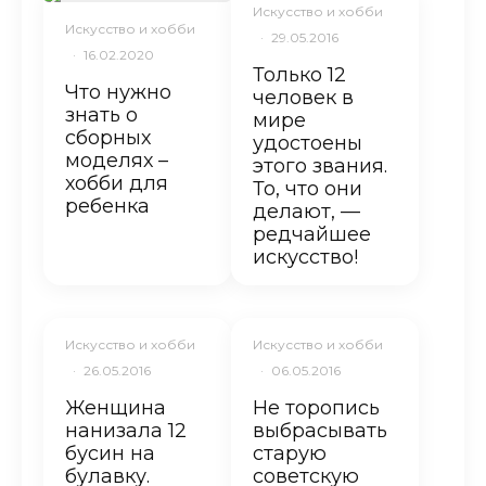
Искусство и хобби
Искусство и хобби
·
29.05.2016
·
16.02.2020
Только 12
Что нужно
человек в
знать о
мире
сборных
удостоены
моделях –
этого звания.
хобби для
То, что они
ребенка
делают, —
редчайшее
искусство!
Искусство и хобби
Искусство и хобби
·
26.05.2016
·
06.05.2016
Женщина
Не торопись
нанизала 12
выбрасывать
бусин на
старую
булавку.
советскую