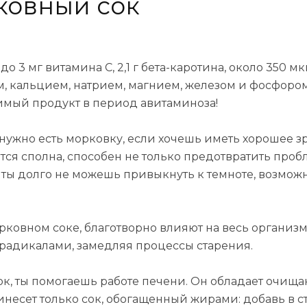
ковный сок
о 3 мг витамина С, 2,1 г бета-каротина, около 350 мк
ем, кальцием, натрием, магнием, железом и фосфор
имый продукт в период авитаминоза!
, нужно есть морковку, если хочешь иметь хорошее з
ся сполна, способен не только предотвратить проб
ты долго не можешь привыкнуть к темноте, возможно
ковном соке, благотворно влияют на весь организ
радикалами, замедляя процессы старения.
ок, ты помогаешь работе печени. Он обладает оч
инесет только сок, обогащенный жирами: добавь в с