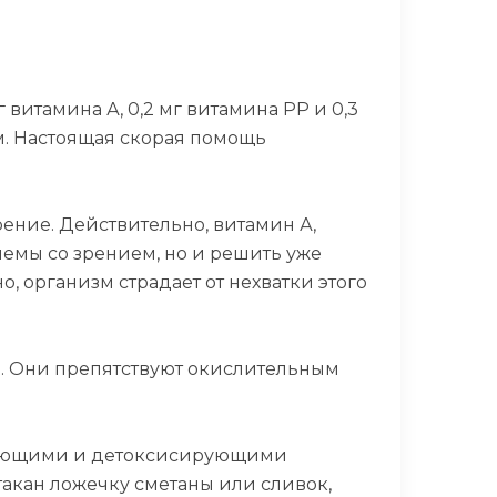
г витамина А, 0,2 мг витамина РР и 0,3
ом. Настоящая скорая помощь
рение. Действительно, витамин А,
лемы со зрением, но и решить уже
, организм страдает от нехватки этого
м. Они препятствуют окислительным
ищающими и детоксисирующими
такан ложечку сметаны или сливок,