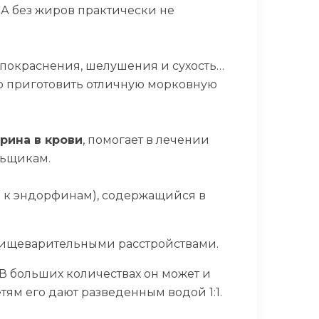
н А без жиров практически не
, покраснения, шелушения и сухость…
но приготовить отличную морковную
рина в крови
, помогает в лечении
льщикам.
я к эндорфинам), содержащийся в
ет пищеварительными расстройствами.
 В больших количествах он может и
ям его дают разведенным водой 1:1.