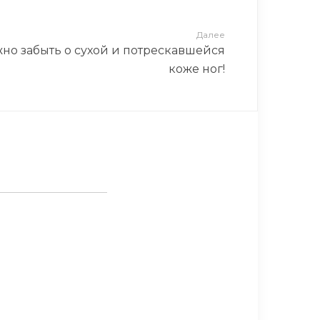
Далее
но забыть о сухой и потрескавшейся
коже ног!