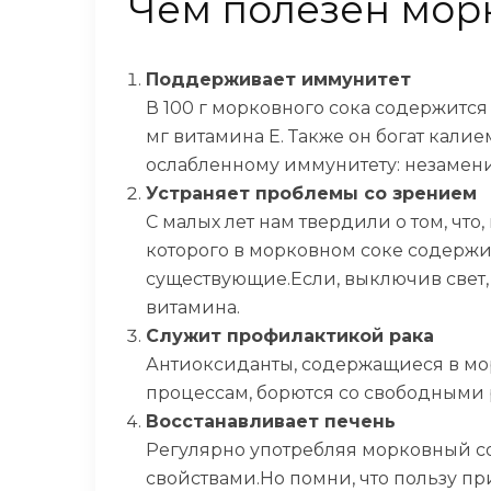
Чем полезен мор
Поддерживает иммунитет
В 100 г морковного сока содержится д
мг витамина Е. Также он богат кали
ослабленному иммунитету: незамен
Устраняет проблемы со зрением
С малых лет нам твердили о том, что
которого в морковном соке содержит
существующие.Если, выключив свет, 
витамина.
Служит профилактикой рака
Антиоксиданты, содержащиеся в мор
процессам, борются со свободными 
Восстанавливает печень
Регулярно употребляя морковный с
свойствами.Но помни, что пользу пр