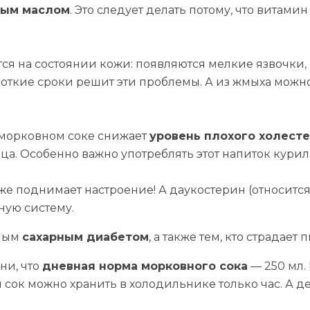
вым маслом
. Это следует делать потому, что витами
тся на состоянии кожи: появляются мелкие язвочки
ороткие сроки решит эти проблемы. А из жмыха мож
 морковном соке снижает
уровень плохого холесте
дца. Особенно важно употреблять этот напиток кури
е поднимает настроение! А даукостерин (относитс
ную систему.
ьным
сахарным диабетом
, а также тем, кто страда
ни, что
дневная норма морковного сока
— 250 мл.
ок можно хранить в холодильнике только час. А дет