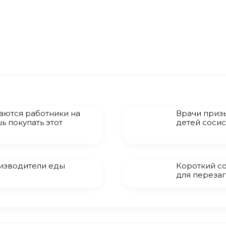
маются работники на
Врачи призы
ь покупать этот
детей соси
оизводители еды
Короткий со
для перезаг