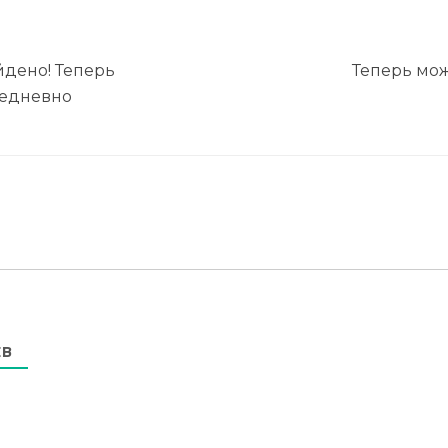
йдено! Теперь
Теперь мож
жедневно
ЕВ