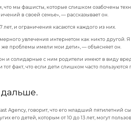
м, что мы фашисты, которые слишком озабочены техн
ичений в своей семье», — рассказывает он.
17 лет, и ограничения касаются каждого из них.
езмерного увлечения интернетом как никто другой. 
эти же проблемы имели мои дети», — объясняет он.
он и солидарные с ним родители имеют в виду вре
 тот факт, что если дети слишком часто пользуются 
 дальше.
st Agency, говорит, что его младший пятилетний с
их его детей, которым от 10 до 13 лет, могут польз