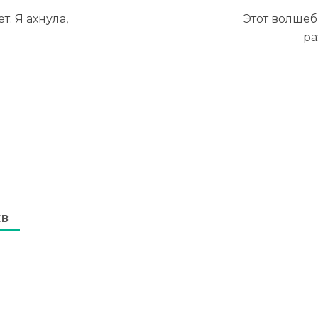
. Я ахнула,
Этот волше
ра
ЕВ