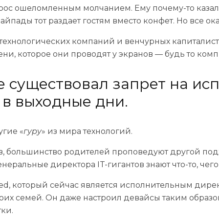
прос ошеломленным молчанием. Ему почему-то казало
йпады тот раздает гостям вместо конфет. Но все ока
технологических компаний и венчурных капиталис
ени, которое они проводят у экранов — будь то ко
е существовал запрет на ис
 в выходные дни.
угие «
гуру
» из мира технологий.
ов, большинство родителей проповедуют другой под
генеральные директора IT-гигантов знают что-то, чег
d, который сейчас является исполнительным дирек
оих семей. Он даже настроил девайсы таким образом
тки.