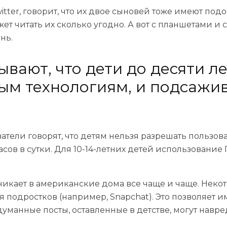
witter, говорит, что их двое сыновей тоже имеют по
т читать их сколько угодно. А вот с планшетами и
нь.
вают, что дети до десяти л
м технологиям, и подсажив
ватели говорят, что детям нельзя разрешать пользо
сов в сутки. Для 10-14-летних детей использование 
роникает в американские дома
все чаще и чаще. Нек
подростков (например, Snapchat). Это позволяет им 
бдуманные посты, оставленные в детстве, могут навр