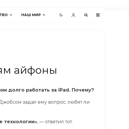
ТВО
НАШ МИР
тям айфоны
ом долго работать за iPad. Почему?
Джобсом задал ему вопрос: любят ли
е технологии»
, — ответил тот.