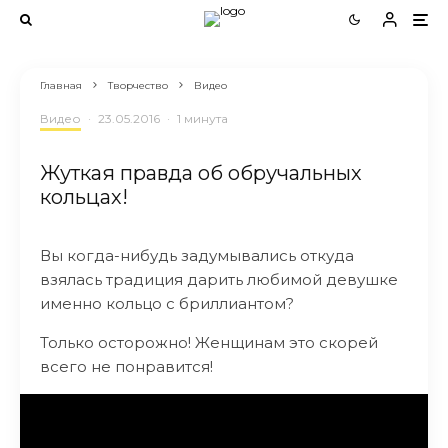
Главная
Творчество
Видео
Видео
·
23.05.2016
·
1 минута
Жуткая правда об обручальных
кольцах!
Вы когда-нибудь задумывались откуда
взялась традиция дарить любимой девушке
именно кольцо с бриллиантом?
Только осторожно! Женщинам это скорей
всего не понравится!