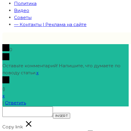
Политика
Видео
Советы
— Контакты | Реклама на сайте
0
Оставьте комментарий! Напишите, что думаете по
поводу статьи.
x
(
)
x
|
Ответить
INSERT
Copy link