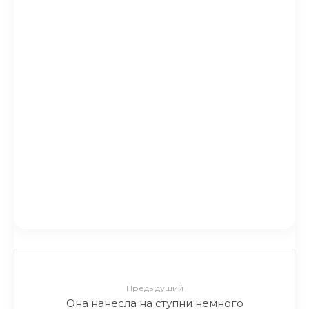
которых ты в воду ни ногой.
Вы купайтесь, а я за вещами
присмотрю…
Вот как выглядели известные
КВНщики в молодости!
Снимки, о которых они
мечтают забыть.
Этот бренд нижнего белья отказался от
Фотошопа. Продажи выросли почти в
два раза!
Предыдущий
Она нанесла на ступни немного