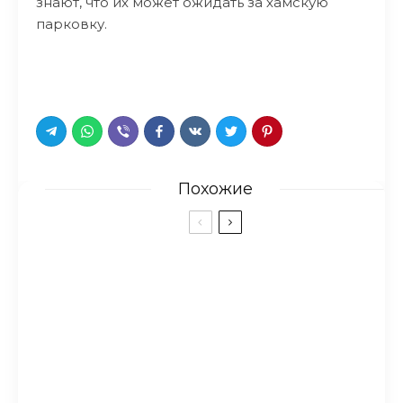
знают, что их может ожидать за хамскую
парковку.
Похожие
Фотограф создаёт
удивительные портреты, на
которых она и животные
становятся одним целым
15 снимков, после просмотра