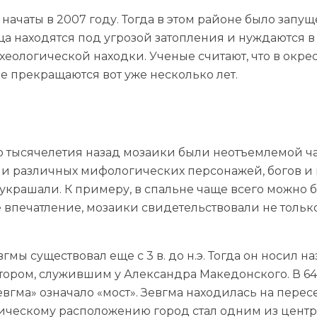
начаты в 2007 году. Тогда в этом районе было запу
а находятся под угрозой затопления и нуждаются в
хеологической находки. Ученые считают, что в окре
е прекращаются вот уже несколько лет.
что тысячелетия назад мозаики были неотъемлемой ч
 различных мифологических персонажей, богов и г
украшали. К примеру, в спальне чаще всего можно 
 впечатление, мозаики свидетельствовали не тольк
мы существовал еще с 3 в. до н.э. Тогда он носил н
ром, служившим у Александра Македонского. В 64 г
евгма» означало «мост». Зевгма находилась на пер
фическому расположению город стал одним из цент