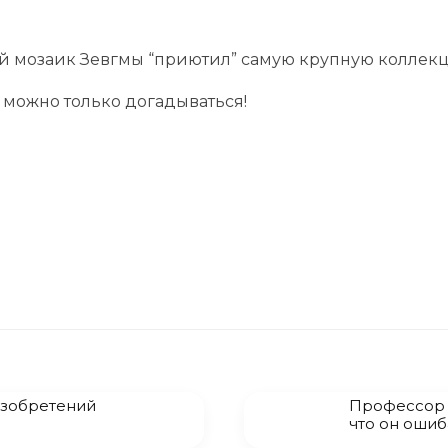
ей мозаик Зевгмы “приютил” самую крупную коллек
– можно только догадываться!
изобретений
Профессор с
что он ошиб