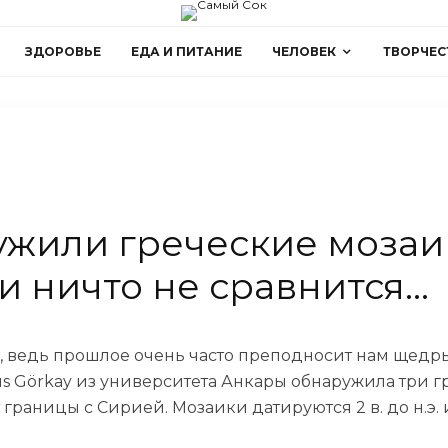
ЗДОРОВЬЕ
ЕДА И ПИТАНИЕ
ЧЕЛОВЕК
ТВОРЧЕС
жили греческие мозаик
ми ничто не сравнится…
, ведь прошлое очень часто преподносит нам щедрые
s Görkay из университета Анкары обнаружила три г
 границы с Сирией. Мозаики датируются 2 в. до н.э