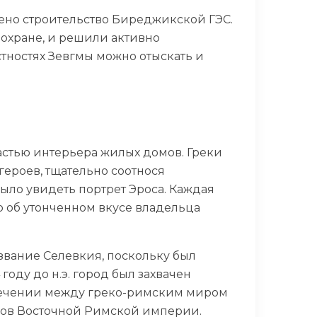
щено строительство Биреджикской ГЭС.
 охране, и решили активно
стностях Зевгмы можно отыскать и
астью интерьера жилых домов. Греки
ероев, тщательно соотнося
было увидеть портрет Эроса. Каждая
о об утонченном вкусе владельца
азвание Селевкия, поскольку был
оду до н.э. город был захвачен
есечении между греко-римским миром
ров Восточной Римской империи.