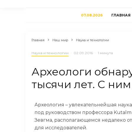
07.08.2026
ГЛАВНАЯ
Главная
Наш мир
Наука и технологии
Наука и технологии
·
02.09.2016
·
1 минута
Археологи обнару
тысячи лет. С ни
Археология – увлекательнейшая наука
под руководством профессора Kutalmı
Зевгма, располагающемся недалеко от
для исследователей.