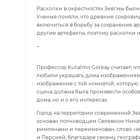
Раскопки в окрестностях Зевгмы были 
Ученые поняли, что древние сокровищ
включиться в борьбу за сохранение ар
другие артефакты, поэтому раскопки н
–
Профессор Kutalmıs Görkay считает, 
любили украшать дома изображениями
изображение с той комнатой, которую 
сцена должна была произвести особое
дома, но и о его интересах.
Город на территории современной Зевг
основан полководцем Селевком Никато
римлянами и переименован, слово «з
и Персией, благодаря своему геогра