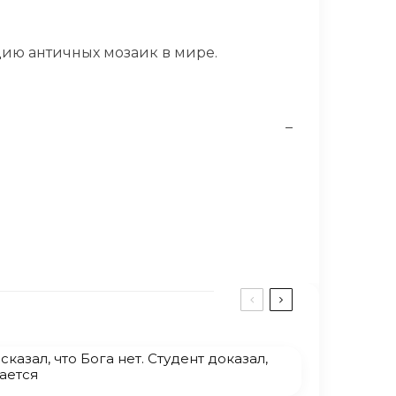
цию античных мозаик в мире.
–
казал, что Бога нет. Студент доказал,
ается