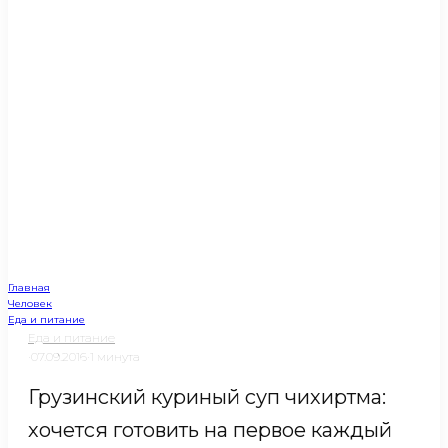
Главная
Человек
Еда и питание
Еда и питание
·
07.09.2016
·
1 минута
Грузинский куриный суп чихиртма:
хочется готовить на первое каждый