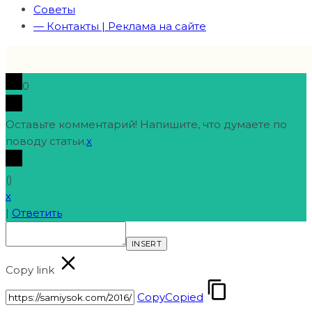
Советы
— Контакты | Реклама на сайте
0
Оставьте комментарий! Напишите, что думаете по
поводу статьи.
x
(
)
x
|
Ответить
INSERT
Copy link
Copy
Copied