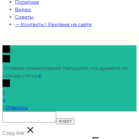
Политика
Видео
Советы
— Контакты | Реклама на сайте
0
Оставьте комментарий! Напишите, что думаете по
поводу статьи.
x
(
)
x
|
Ответить
INSERT
Copy link