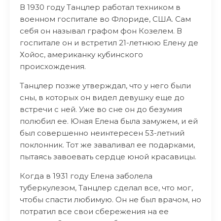
В 1930 году Танцлер работал техником в
военном госпитале во Флориде, США. Сам
себя он называл графом фон Козелем. В
госпитале он и встретил 21-летнюю Елену де
Хойос, американку кубинского
происхождения.
Танцлер позже утверждал, что у него были
сны, в которых он видел девушку еще до
встречи с ней. Уже во сне он до безумия
полюбил ее. Юная Елена была замужем, и ей
был совершенно неинтересен 53-летний
поклонник. Тот же заваливал ее подарками,
пытаясь завоевать сердце юной красавицы.
Когда в 1931 году Елена заболела
туберкулезом, Танцлер сделал все, что мог,
чтобы спасти любимую. Он не был врачом, но
потратил все свои сбережения на ее