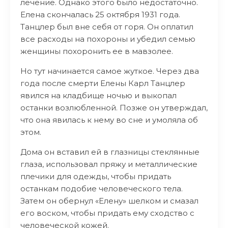
лечение. Однако этого было недостаточно.
Елена скончалась 25 октября 1931 года.
Танцлер был вне себя от горя. Он оплатил
все расходы на похороны и убедил семью
женщины похоронить ее в мавзолее.
Но тут начинается самое жуткое. Через два
года после смерти Елены Карл Танцлер
явился на кладбище ночью и выкопал
останки возлюбленной. Позже он утверждал,
что она явилась к нему во сне и умоляла об
этом.
Дома он вставил ей в глазницы стеклянные
глаза, использовал пряжу и металлические
плечики для одежды, чтобы придать
останкам подобие человеческого тела.
Затем он обернул «Елену» шелком и смазал
его воском, чтобы придать ему сходство с
человеческой кожей.