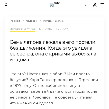
Главная
Человек
Истории и стихи
Истории и стихи
·
12.11.2016
·
1 минута
Семь лет она лежала в его постели
без движения. Когда это увидела
ее сестра, она с криками выбежала
из дома.
Что это? Настоящая любовь? Или просто
безумие? Карл Танцлер родился в Германии
в 1877 году. Он полюбил женщину и
оставался верен ей даже спустя годы после
ее смерти. Красиво? Не совсем, учитывая,
что именно он сделал.