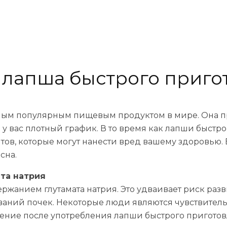
м лапша быстрого приго
мым популярным пищевым продуктом в мире. Она п
а у вас плотный график. В то время как лапши быст
нтов, которые могут нанести вред вашему здоровью.
сна.
та натрия
ржанием глутамата натрия. Это удваивает риск раз
аний почек. Некоторые люди являются чувствительн
жение после употребления лапши быстрого приготовл