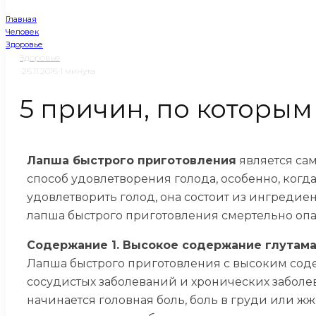
Главная
Человек
Здоровье
Здоровье
·
26.11.2016
·
1 минута
5 причин, по которы
Лапша быстрого приготовления
является са
способ удовлетворения голода, особенно, когд
удовлетворить голод, она состоит из ингредие
лапша быстрого приготовления смертельно опа
Содержание 1. Высокое содержание глутама
Лапша быстрого приготовления с высоким соде
сосудистых заболеваний и хронических заболев
начинается головная боль, боль в груди или ж