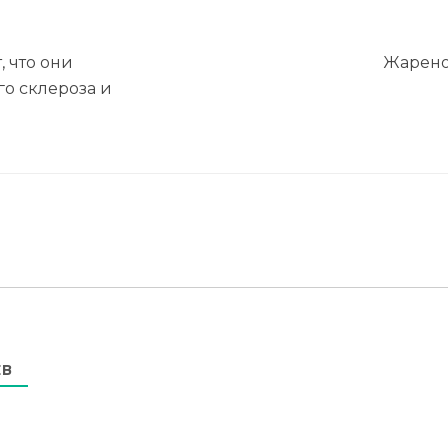
 что они
Жарено
го склероза и
ЕВ