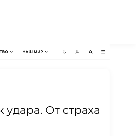
ТВО
НАШ МИР
 удара. От страха