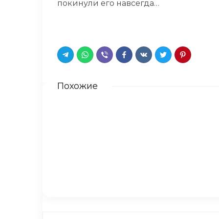
покинули его навсегда…
Похожие
Дети от разных браков
Обеспокоенная женщина при