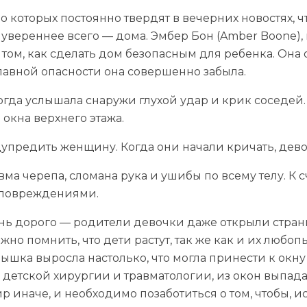
 о которых постоянно твердят в вечерних новостях, ч
 увереннее всего — дома. Эмбер Бон (Amber Boone),
 том, как сделать дом безопасным для ребенка
.
Она 
главной опасности она совершенно забыла.
когда услышала снаружи глухой удар и крик соседей.
окна верхнего этажа.
упредить женщину. Когда они начали кричать, дево
вма черепа, сломана рука и ушибы по всему телу. К 
 повреждениями.
нь дорого — родители девочки даже открыли стран
но помнить, что дети растут, так же как и их любо
ышка выросла настолько, что могла принести к окну 
детской хирургии и травматологии, из окон выпадаю
р иначе, и необходимо позаботиться о том, чтобы, и