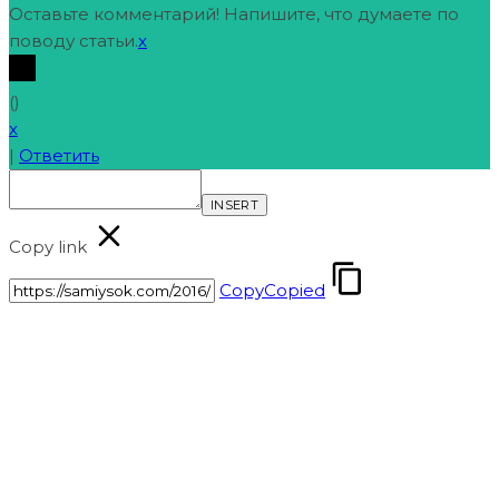
Оставьте комментарий! Напишите, что думаете по
поводу статьи.
x
(
)
x
|
Ответить
INSERT
Copy link
Copy
Copied