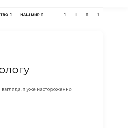
СТВО
НАШ МИР
ологу
ь взгляда, я уже настороженно