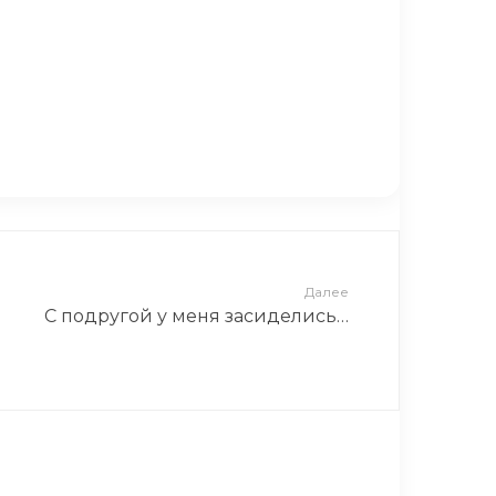
а
бе хобби с молодости, чтобы было чем
 в старости
Далее
С подругой у меня засиделись…