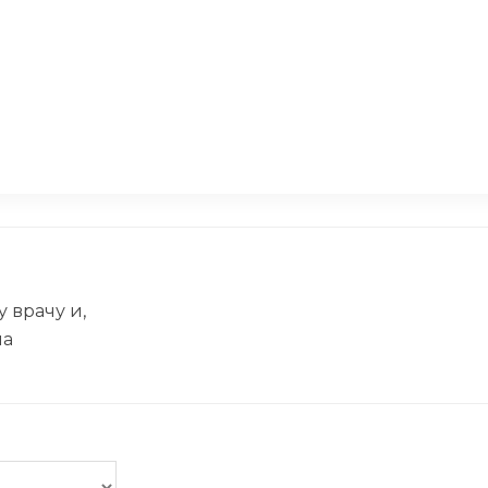
пала с его братом. Муж
“Дикий” пап
и» беременных женщин
Находите се
себя занять
 врачу и,
ла