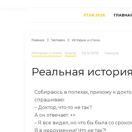
07.08.2026
ГЛАВНА
Главная
Человек
Истории и стихи
Истории и стихи
Юмор
·
26.12.2016
·
1 минута
Реальная история
Собираюсь в попехах, прихожу к докто
спрашиваю:
– Доктор, что-то не так?
А он отвечает: ++
– Я все видел, но что бы была со срок
Я в недоумении! Что не так?!