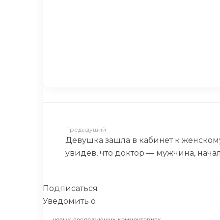
Жена призналась мужу, что с
достойно ответил :)
Всем известно про «заскок
Предыдущий
Девушка зашла в кабинет к женскому
увидев, что доктор — мужчина, нача
Подписаться
Уведомить о