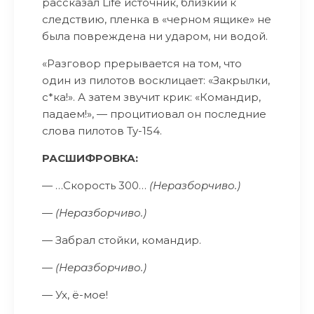
рассказал Life источник, близкий к
следствию, пленка в «черном ящике» не
была повреждена ни ударом, ни водой.
«Разговор прерывается на том, что
один из пилотов восклицает: «Закрылки,
с*ка!». А затем звучит крик: «Командир,
падаем!», — процитиовал он последние
слова пилотов Ту-154.
РАСШИФРОВКА:
— …Скорость 300…
(Неразборчиво.)
—
(Неразборчиво.)
— Забрал стойки, командир.
—
(Неразборчиво.)
— Ух, ё-мое!