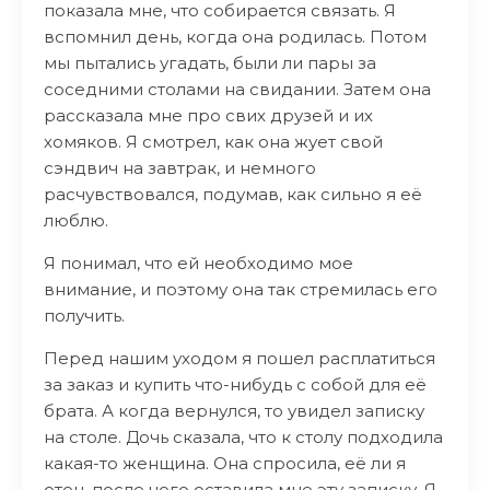
показала мне, что собирается связать. Я
вспомнил день, когда она родилась. Потом
мы пытались угадать, были ли пары за
соседними столами на свидании. Затем она
рассказала мне про свих друзей и их
хомяков. Я смотрел, как она жует свой
сэндвич на завтрак, и немного
расчувствовался, подумав, как сильно я её
люблю.
Я понимал, что ей необходимо мое
внимание, и поэтому она так стремилась его
получить.
Перед нашим уходом я пошел расплатиться
за заказ и купить что-нибудь с собой для её
брата. А когда вернулся, то увидел записку
на столе. Дочь сказала, что к столу подходила
какая-то женщина. Она спросила, её ли я
отец, после чего оставила мне эту записку. Я