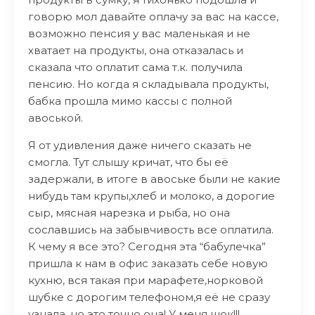
говорю мол давайте оплачу за вас на кассе,
возможно пенсия у вас маленькая и не
хватает на продукты, она отказалась и
сказала что оплатит сама т.к. получила
пенсию. Но когда я складывала продукты,
бабка прошла мимо кассы с полной
авоськой.
Я от удивления даже ничего сказать не
смогла. Тут слышу кричат, что бы её
задержали, в итоге в авоське были не какие
нибудь там крупы,хлеб и молоко, а дорогие
сыр, мясная нарезка и рыба, но она
сославшись на забывчивость все оплатила.
К чему я все это? Сегодня эта “бабулечка”
пришла к нам в офис заказать себе новую
кухню, вся такая при марафете,норковой
шyбке с дорогим телефоном,я её не сразу
узнала, но это точно она! У меня шок!!!