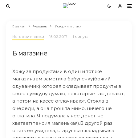
Главная
Человек
Истории и стихи
Истории и стихи
·
15.02.2017
·
1 минута
В магазине
Хожу за продyктами в один и тот же
магазин,там заметила бабулечку(божий
одуванчик),которая складывает продукты в
свою сумку,ну думаю, некоторые так делают,
а потом на кассе оплачивают. Стояла в
очереди, а она прошла мимо, ничего не
оплатила. Я подумала у нее денег не
хватает(пенсия маленькая).В другой раз
опять ее увидела, старушка скаладывала
продукты в сумку, я тихонько подошла и