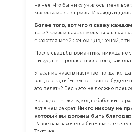
на нее. Что бы ни случилось, меня все
маленькие сюрпризы. И каждый день я 
Более того, вот что я скажу каждо
твоей жизни начнет меняться в лучшую 
окажется моей женой? Да, женой, а ты
После свадьбы романтика никуда не у
никуда не пропало после того, как она 
Угасание чувств наступает тогда, когд
как до свадьбы, вы постоянно будете 
это делать? Ведь это не должно прек
Как здорово жить, когда бабочки порх
вот в чем секрет.
Никто никому не пр
который вы должны быть благодар
Разве вам захочется быть вместе с чел
То-то же!