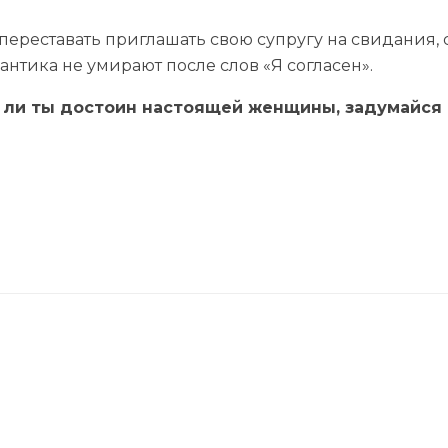
переставать приглашать свою супругу на свидания,
антика не умирают после слов «Я согласен».
яд ли ты достоин настоящей женщины, задумайся
епутевой матери
КАК ЖЕНЫ
лейшей простудой.
Он пролетел