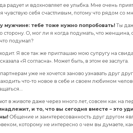
гда радует и вдохновляет ее улыбка. Мне очень прият
чувствую себя счастливым, потому что рядом со мно
му мужчине: тебе тоже нужно попробовать!
Ты даж
сторону. О, мог ли я когда подумать, что женщина, 
 что подумал?
ходит. Я все так же приглашаю мою супругу на свид
сказала «Я согласна». Может быть, в этом ее заслуга.
а партнерам уже не хочется заново узнавать друг дру
находить что-то новое в себе и своем любимом чело
ращаться…
ают в животе даже через много лет, совсем как на п
инадлежит, и то, что вы сегодня вместе – это у
ны!
Общение и заинтересованность друг другом яв
овеком, которому не интересно о чем вы думаете, ка