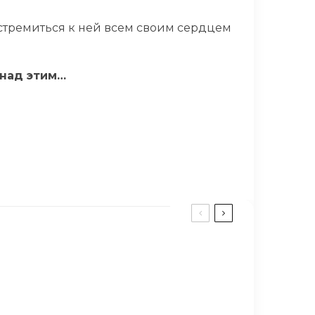
 стремиться к ней всем своим сердцем
 над этим…
 УБИВАЮТ МУЖЕСТВЕННОСТЬ МУЖЕЙ
 3,267 миль, чтобы начать новую работу,