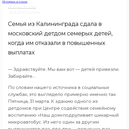
Истории и стихи
Истории и стихи
·
13.04.2017
·
2 минуты
Семья из Калининграда сдала в
московский детдом семерых детей,
когда им отказали в повышенных
выплатах
— Здравствуйте. Мы вам вот — детей привезли.
Забирайте…
По словам нашего источника в социальных
службах, это выглядело примерно именно так.
Пятница, 31 марта. К зданию одного из
детдомов при Центре содействия семейному
воспитанию «Наш дом»подруливает шикарный
микроавтобус. Из него один за другим
выгружаются: раз, два, три — девчонки, раз,