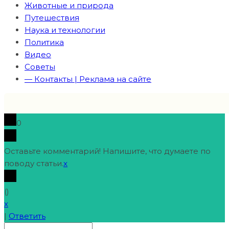
Животные и природа
Путешествия
Наука и технологии
Политика
Видео
Советы
— Контакты | Реклама на сайте
0
Оставьте комментарий! Напишите, что думаете по
поводу статьи.
x
(
)
x
|
Ответить