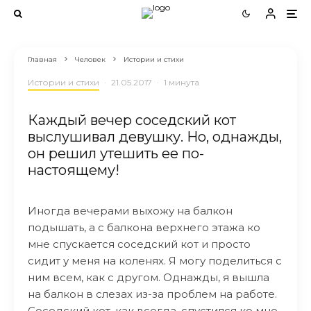
Главная
Человек
Истории и стихи
Истории и стихи
·
21.05.2017
·
1 минута
Каждый вечер соседский кот
выслушивал девушку. Но, однажды,
он решил утешить ее по-
настоящему!
Иногда вечерами выхожу на балкон
подышать, а с балкона верхнего этажа ко
мне спускается соседский кот и просто
сидит у меня на коленях. Я могу поделиться с
ним всем, как с другом. Однажды, я вышла
на балкон в слезах из-за проблем на работе.
Соседский кот, как всегда, спустился ко мне,