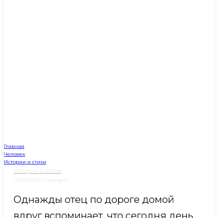
Главная
Человек
Истории и стихи
Истории и стихи
·
25.06.2017
·
1 минута
Однажды отец по дороге домой
вдруг вспоминает, что сегодня день