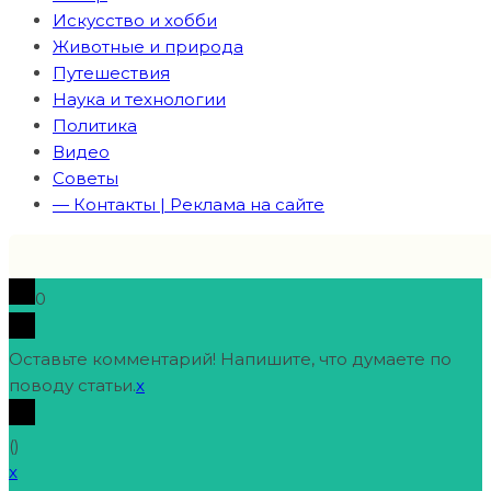
Искусство и хобби
Животные и природа
Путешествия
Наука и технологии
Политика
Видео
Советы
— Контакты | Реклама на сайте
0
Оставьте комментарий! Напишите, что думаете по
поводу статьи.
x
(
)
x