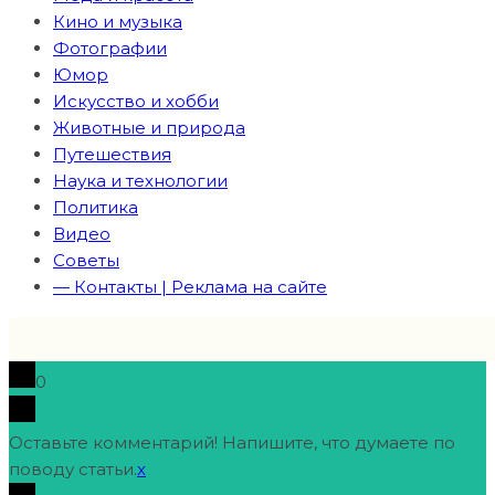
Кино и музыка
Фотографии
Юмор
Искусство и хобби
Животные и природа
Путешествия
Наука и технологии
Политика
Видео
Советы
— Контакты | Реклама на сайте
0
Оставьте комментарий! Напишите, что думаете по
поводу статьи.
x