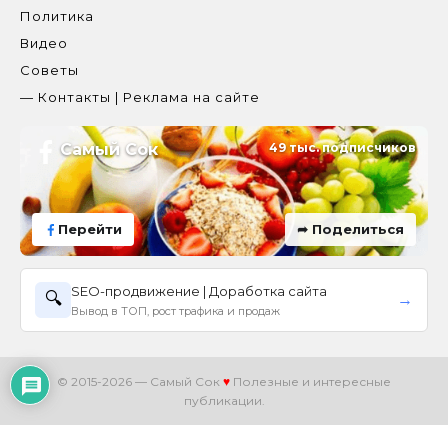
Политика
Видео
Советы
— Контакты | Реклама на сайте
Самый Сок
49 тыс. подписчиков
Перейти
➦ Поделиться
SEO-продвижение | Доработка сайта
🔍
→
Вывод в ТОП, рост трафика и продаж
© 2015-2026 — Самый Сок
♥
Полезные и интересные
публикации.