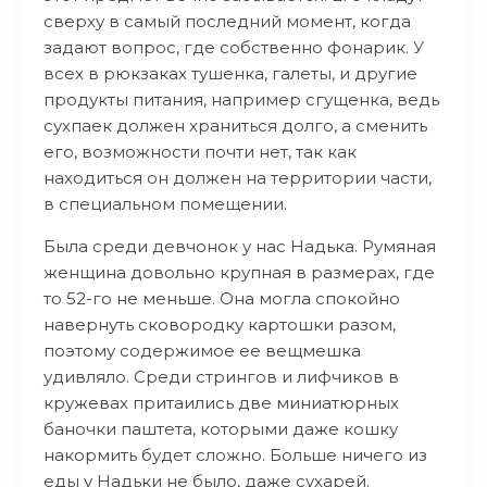
сверху в самый последний момент, когда
задают вопрос, где собственно фонарик. У
всех в рюкзаках тушенка, галеты, и другие
продукты питания, например сгущенка, ведь
сухпаек должен храниться долго, а сменить
его, возможности почти нет, так как
находиться он должен на территории части,
в специальном помещении.
Была среди девчонок у нас Надька. Румяная
женщина довольно крупная в размерах, где
то 52-го не меньше. Она могла спокойно
навернуть сковородку картошки разом,
поэтому содержимое ее вещмешка
удивляло. Среди стрингов и лифчиков в
кружевах притаились две миниатюрных
баночки паштета, которыми даже кошку
накормить будет сложно. Больше ничего из
еды у Надьки не было, даже сухарей.