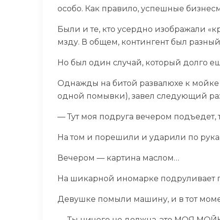
особо. Как правило, успешные бизнес
Были и те, кто усердно изображали «
мзду. В общем, контингент был разны
Но был один случай, который долго 
Однажды на битой развалюхе к мойке п
одной помывки), завел следующий ра
— Тут моя подруга вечером подъедет, т
На том и порешили и ударили по рука
Вечером — картина маслом…
На шикарной иномарке подруливает г
Девушке помыли машину, и в тот момен
— Ты ничего не должна, это МОЯ МОЙК