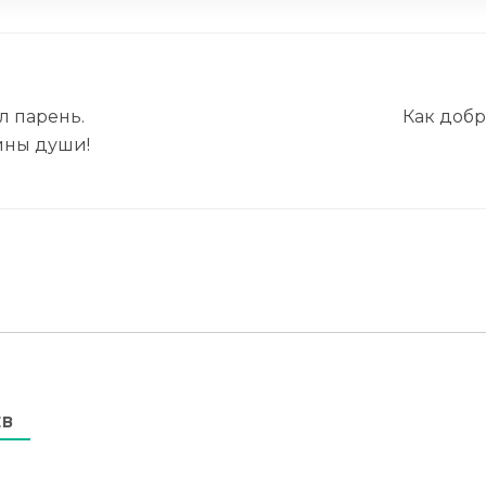
л парень.
Как добр
ины души!
ЕВ