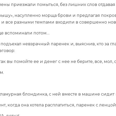
мены приезжали помыться, без лишних слов отдавая
крышу», насупленно морща брови и предлагая покро
й и все разными темпами входили в совершенно но
еще вспоминали потом…
одъехал невзрачный паренек и, выяснив, кто за гла
зговор:
ак вы помойте ее и денег с нее не берите, все, мол,
м.
ламурная блондинка, с ней вместе в машине сидит 
т, когда она хотела расплатиться, паренек с ленцой
А, детка!