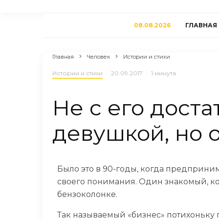
08.08.2026
ГЛАВНАЯ
Главная
Человек
Истории и стихи
Истории и стихи
·
20.09.2017
·
1 минута
Не с его доста
девушкой, но 
Было это в 90-годы, когда предприни
своего понимания. Один знакомый, ко
бензоколонке.
Так называемый «бизнес» потихоньку 