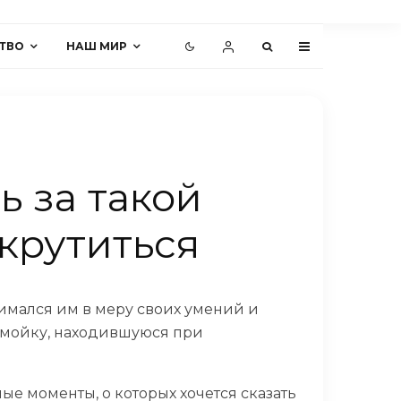
ТВО
НАШ МИР
ь за такой
ыкрутиться
нимался им в меру своих умений и
томойку, находившуюся при
е моменты, о которых хочется сказать