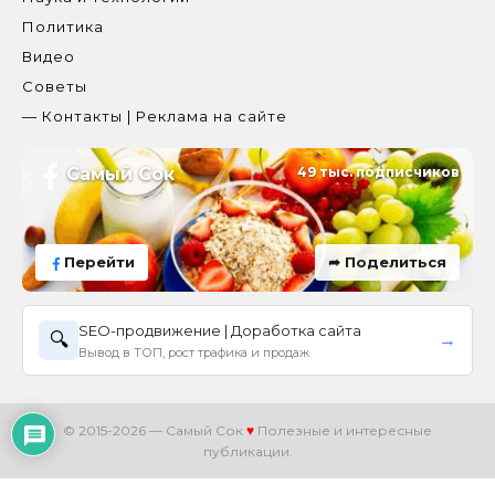
Политика
Видео
Советы
— Контакты | Реклама на сайте
Самый Сок
49 тыс. подписчиков
Перейти
➦ Поделиться
SEO-продвижение | Доработка сайта
🔍
→
Вывод в ТОП, рост трафика и продаж
© 2015-2026 — Самый Сок
♥
Полезные и интересные
публикации.