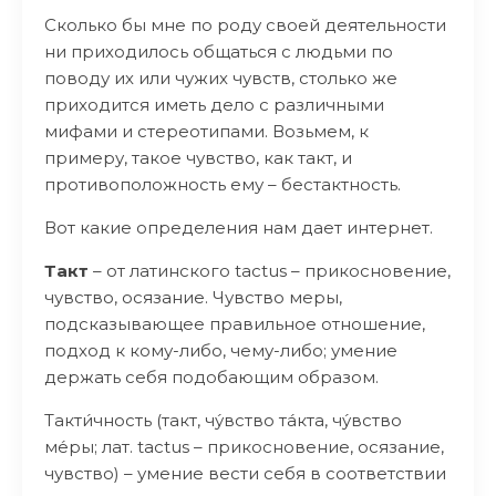
Сколько бы мне по роду своей деятельности
ни приходилось общаться с людьми по
поводу их или чужих чувств, столько же
приходится иметь дело с различными
мифами и стереотипами. Возьмем, к
примеру, такое чувство, как такт, и
противоположность ему – бестактность.
Вот какие определения нам дает интернет.
Такт
– от латинского tactus – прикосновение,
чувство, осязание. Чувство меры,
подсказывающее правильное отношение,
подход к кому-либо, чему-либо; умение
держать себя подобающим образом.
Такти́чность (такт, чу́вство та́кта, чу́вство
ме́ры; лат. tactus – прикосновение, осязание,
чувство) – умение вести себя в соответствии