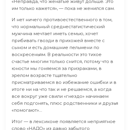
«Неправда, что женатые живут дольше. Это
им только кажется», — пока не женился сам.
И нет ничего противоестественного в том,
что нормальный среднестатистический
мужчина мечтает иметь семью, хочет
прибивать гвозди в прихожей вместе с
сыном и есть домашние пельмени по
воскресеньям. В реальности это тихое
счастье многим только снится, потому что в
юности мы гоняемся за призраками, в
зрелом возрасте тщательно
присматриваемся во избежание ошибки и в
итоге ни на что так и не решаемся, а когда
все вокруг уже свили «гнездо» начинаем
себя подгонять, плюс родственники и друзья
«помогают»…
Итог — в лексиконе появляется неприятное
слово «НАДО» из давно забытого