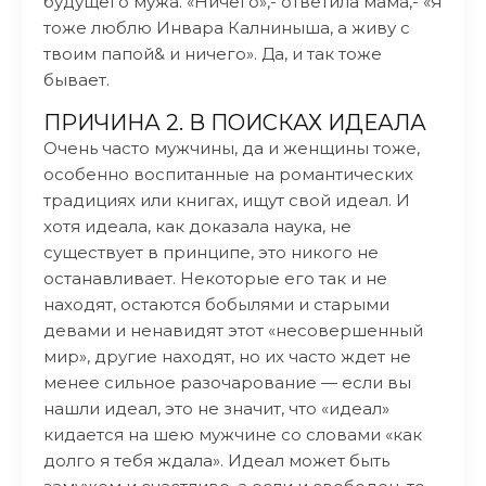
будущего мужа. «Ничего»,- ответила мама,- «Я
тоже люблю Инвара Калниныша, а живу с
твоим папой& и ничего». Да, и так тоже
бывает.
ПРИЧИНА 2. В ПОИСКАХ ИДЕАЛА
Очень часто мужчины, да и женщины тоже,
особенно воспитанные на романтических
традициях или книгах, ищут свой идеал. И
хотя идеала, как доказала наука, не
существует в принципе, это никого не
останавливает. Некоторые его так и не
находят, остаются бобылями и старыми
девами и ненавидят этот «несовершенный
мир», другие находят, но их часто ждет не
менее сильное разочарование — если вы
нашли идеал, это не значит, что «идеал»
кидается на шею мужчине со словами «как
долго я тебя ждала». Идеал может быть