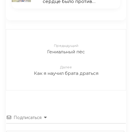
сердце было против…
Предыдущий
Гениальный пёс
Далее
Как я научил брата драться
Подписаться