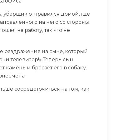
а офиса.
ь, уборщик отправился домой, где
направленного на него со стороны
ошел на работу, так что не
ое раздражение на сыне, который
лючи телевизор!» Теперь сын
т камень и бросает его в собаку.
изнесмена.
льше сосредоточиться на том, как