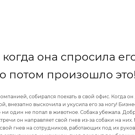
 когда она спросила ег
о потом произошло это
панией, собирался поехать в свой офис. Когда он
ой, внезапно выскочила и укусила его за ногу! Бизн
о ни один не попал в животное. Собака убежала. До
стречи он направляет свой гнев из-за собаки на ни
е свой гнев на сотрудников, работающих под их рук