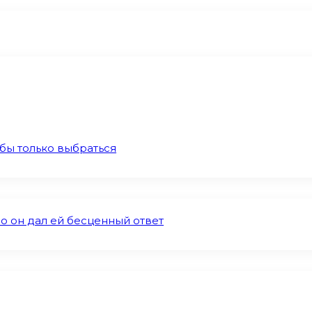
 бы только выбраться
о он дал ей бесценный ответ