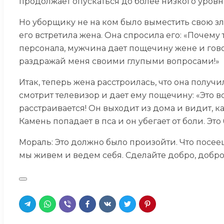
продолжает опускаться до более низкого уровн
Но уборщику не на ком было выместить свою зло
его встретила жена. Она спросила его: «Почему
персонала, мужчина дает пощечину жене и говори
раздражай меня своими глупыми вопросами!»
Итак, теперь жена расстроилась, что она полу
смотрит телевизор и дает ему пощечину: «Это вс
расстраивается! Он выходит из дома и видит, ка
Камень попадает в пса и он убегает от боли. Это
Мораль: Это должно было произойти. Что посееш
мы живем и ведем себя. Сделайте добро, добро и