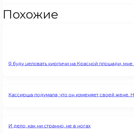
Похожие
Я буду целовать кирпичи на Красной площади, мне
Кассирша подумала, что он изменяет своей жене. Н
И дело, как ни странно, не в ногах