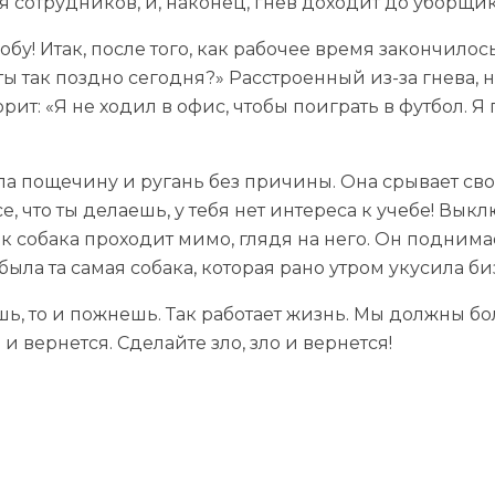
я сотрудников, и, наконец, гнев доходит до уборщик
бу! Итак, после того, как рабочее время закончилос
 ты так поздно сегодня?» Расстроенный из-за гнева, 
т: «Я не ходил в офис, чтобы поиграть в футбол. Я п
чила пощечину и ругань без причины. Она срывает св
е, что ты делаешь, у тебя нет интереса к учебе! Вык
к собака проходит мимо, глядя на него. Он поднимае
 была та самая собака, которая рано утром укусила б
ь, то и пожнешь. Так работает жизнь. Мы должны бо
 вернется. Сделайте зло, зло и вернется!