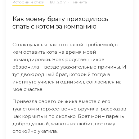
Истории и стихи
·
19.11.2017
·
1 минута
Как моему брату приходилось
спать с котом за компанию
Столкнулась я как-то с такой проблемой, с
кем оставить кота на время моей
командировки. Всех родственников
обзвонила – везде уважительные причины. И
тут двоюродный брат, который тогда в
институте учился и один жил, согласился на
мое счастье.
Привезла своего рыжика вместе с его
туалетом и торжественно вручила, рассказав
как кормить и по сколько. Брат мой – парень
добродушный, животных любит, поэтому
спокойно укатила.