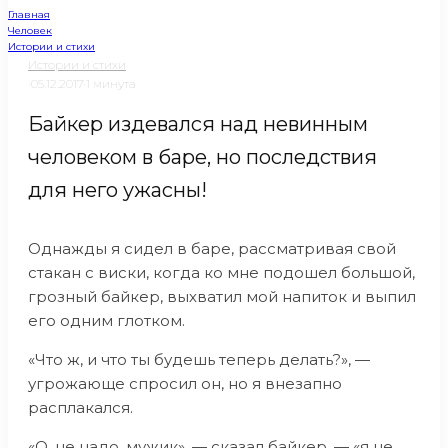
Главная
Человек
Истории и стихи
Истории и стихи
·
05.12.2017
·
1 минута
Байкер издевался над невинным
человеком в баре, но последствия
для него ужасны!
Однажды я сидел в баре, рассматривая свой
стакан с виски, когда ко мне подошел большой,
грозный байкер, выхватил мой напиток и выпил
его одним глотком.
«Что ж, и что ты будешь теперь делать?», —
угрожающе спросил он, но я внезапно
расплакался.
«О, не надо, мужик», — сказал байкер, — «я не