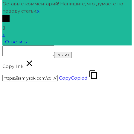
Оставьте комментарий! Напишите, что думаете по
поводу статьи.
x
(
)
x
|
Ответить
INSERT
Copy link
Copy
Copied