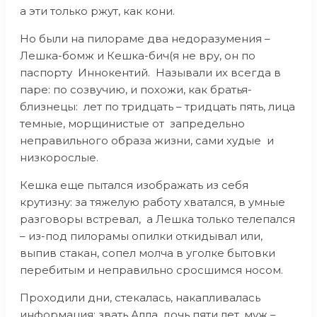
а эти только ржут, как кони.
Но были на пилораме два недоразумения –
Лешка-бомж и Кешка-бич(я не вру, он по
паспорту Иннокентий. Называли их всегда в
паре: по созвучию, и похожи, как братья-
близнецы: лет по тридцать – тридцать пять, лица
темные, морщинистые от запредельно
неправильного образа жизни, сами худые и
низкорослые.
Кешка еще пытался изображать из себя
крутизну: за тяжелую работу хватался, в умные
разговоры встревал, а Лешка только телепался
– из-под пилорамы опилки откидывал или,
выпив стакан, сопел молча в уголке бытовки
перебитым и неправильно сросшимся носом.
Проходили дни, стекалась, накапливалась
информация: звать Алла, дочь пяти лет, муж –