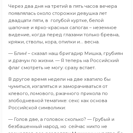
Через два дня на третий в пять часов вечера
появлялась около сторожки девушка лет
двадцати пяти, в голубой куртке, белой
шапочке и ярко-красных сапогах – неземное
видение, когда перед глазами только бревна,
кряжи, стволы, кора, опилки и… весна.
— Блин! – сказал наш бригадир Мишка, грубиян
и драчун по жизни. — Я теперь на Российский
флаг смотреть не могу: сразу встает.
В другое время недели на две хватило бы
чумиться, изгаляться и заморачиваться от
клевого, ломового, ржачного прикола по
злободневной тематике: секс как основа
Российской символики:
— Голов две, а головок сколько? — Грубый и
безбашенный народ, но сейчас никто не