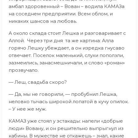
амбал здоровенный – Вован – водила КАМАЗа
на соседнем предприятии. Всем облом, и
никаких шансов на любовь.
А около склада стоит Лешка и разговаривает с
Аллой. Через три дня та же картина: Алла
горячо Лешку убеждает, а он изредка гнусаво
отвечает. Поселок маленький, слухи поползли,
зазмеились, занасмешничали, и слово «роман»
прозвучало.
— Леш, свадьба скоро?
— Да, мы не говорили, — пробубнил Лешка,
неловко тычась широкой лопатой в кучу опилок.
– У нее же муж.
КАМАЗ уже стоял у эстакады: напели «добрые
люди» Вовану, и он решительно выпрыгнул из
кабины. В мужестве не откажешь – знал, какие