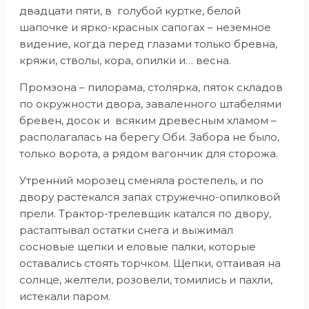
двадцати пяти, в голубой куртке, белой
шапочке и ярко-красных сапогах – неземное
видение, когда перед глазами только бревна,
кряжи, стволы, кора, опилки и… весна.
Промзона – пилорама, столярка, пяток складов
по окружности двора, заваленного штабелями
бревен, досок и всяким древесным хламом –
располагалась на берегу Оби. Забора не было,
только ворота, а рядом вагончик для сторожа.
Утренний морозец сменяла ростепель, и по
двору растекался запах стружечно-опилковой
прели. Трактор-трелевщик катался по двору,
растаптывал остатки снега и выжимал
сосновые щепки и еловые палки, которые
оставались стоять торчком. Щепки, оттаивая на
солнце, желтели, розовели, томились и пахли,
истекали паром.