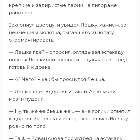
крепкие и задиристые парни на пилораме
работают.
Захлопнул дверцу и увидел Лешку, камнем, за
неимением молотка, пытавшегося лопату
отремонтировать.
— Лешка где? – спросил, оглядывая эстакаду
поверх Лешкиной головы и подаваясь вперед,
готовый к драке.
— А? Чего? – как бы проснулся Лешка.
— Лешка где? Здоровый такой. Алке моей
мозги пудрит.
— Ну, ты же ее бьешь же… — вне логики ответил
«здоровый» Лешка и встал, оказавшись Вовану
ровно по пояс.
— Так!…– Вован снова посмотрел на эстакаду,