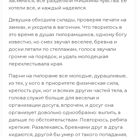
засмеялся, все разделяли Мишкины чувства. Ее
хотели все, и каждый надеялся.
Девушка обходила склады, проверяя печати на
замках, и уходила в вагончик. Что творилось в
это время в душах пилорамщиков, одному богу
известно, но смех звучал веселее, бревна и
доски летали по стеллажам, голоса звучали
громче на порядок, и удаль молодецкая
перехлестывала края.
Парни на пилораме все молодые, дурашливые,
из тех, у кого в приоритете физическая сила,
крепость рук, ног и всяких других частей тела, а
голова служит больше для веселья и
организации досуга, впрочем, и досуг она
организует довольно однообразно: выпить, а
дальше по обстоятельствам. Повторюсь, ребята
крепкие. Развлекаясь, бревнами друг в друга
кидаются, другой бы умер от такого попадания,