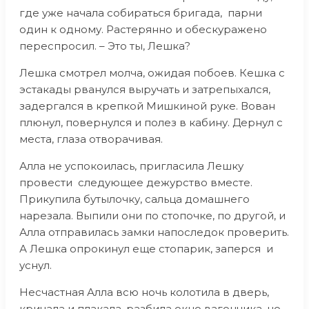
где уже начала собираться бригада, парни
один к одному. Растерянно и обескуражено
переспросил. – Это ты, Лешка?
Лешка смотрел молча, ожидая побоев. Кешка с
эстакады рванулся выручать и затрепыхался,
задергался в крепкой Мишкиной руке. Вован
плюнул, повернулся и полез в кабину. Дернул с
места, глаза отворачивая.
Алла не успокоилась, пригласила Лешку
провести следующее дежурство вместе.
Прикупила бутылочку, сальца домашнего
нарезала. Выпили они по стопочке, по другой, и
Алла отправилась замки напоследок проверить.
А Лешка опрокинул еще стопарик, заперся и
уснул.
Несчастная Алла всю ночь колотила в дверь,
кричала и плакала, разбила окно вагончика, но