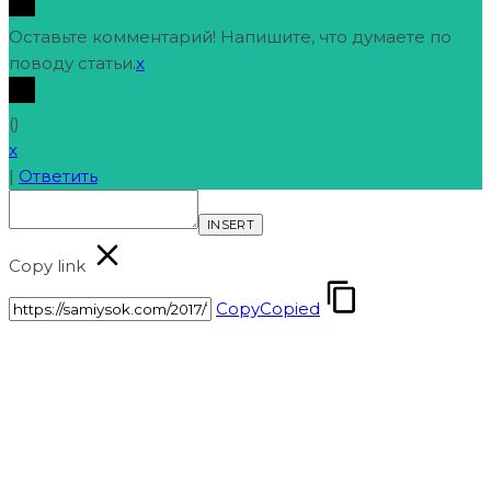
Оставьте комментарий! Напишите, что думаете по
поводу статьи.
x
(
)
x
|
Ответить
INSERT
Copy link
Copy
Copied