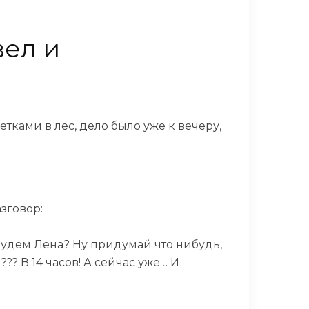
вел и
етками в лес, дело было уже к вечеру,
зговор:
 будем Лена? Ну придумай что нибудь,
?? В 14 часов! А сейчас уже… И