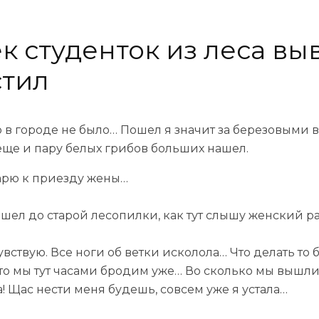
к студенток из леса вы
стил
о в городе не было… Пошел я значит за березовыми в
 еще и пару белых грибов больших нашел.
сварю к приезду жены…
шел до старой лесопилки, как тут слышу женский ра
чувствую. Все ноги об ветки исколола… Что делать то
 что мы тут часами бродим уже… Во сколько мы вышли?
а! Щас нести меня будешь, совсем уже я устала…