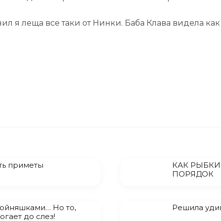
ил я леща все таки от Нинки. Баба Клава видела как
ть приметы
КАК РЫБКИ
ПОРЯДОК
ойняшками… Но то,
Решила уди
огает до слез!