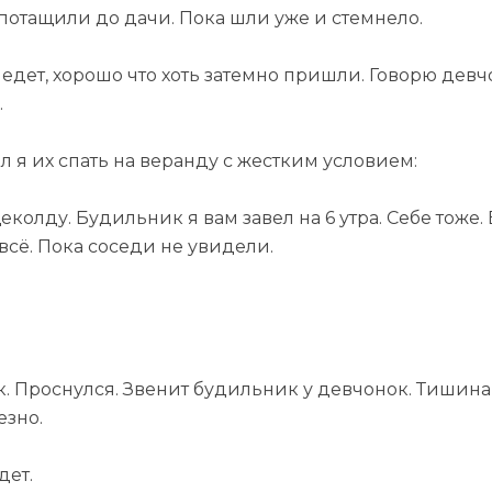
 потащили до дачи. Пока шли уже и стемнело.
едет, хорошо что хоть затемно пришли. Говорю девчо
.
 я их спать на веранду с жестким условием:
щеколду. Будильник я вам завел на 6 утра. Себе тоже.
 всё. Пока соседи не увидели.
. Проснулся. Звенит будильник у девчонок. Тишина 
езно.
дет.