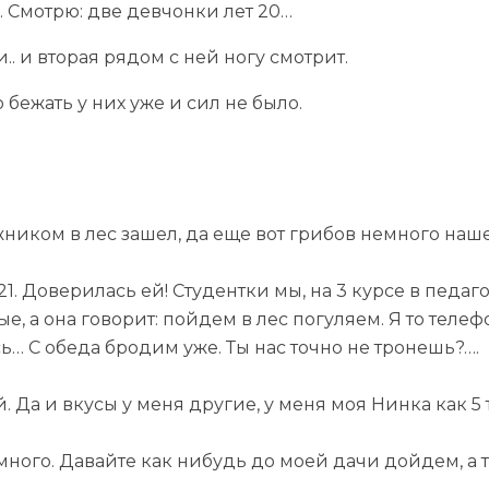
. Смотрю: две девчонки лет 20…
. и вторая рядом с ней ногу смотрит.
бежать у них уже и сил не было.
жником в лес зашел, да еще вот грибов немного наше
ей 21. Доверилась ей! Студентки мы, на 3 курсе в пед
е, а она говорит: пойдем в лес погуляем. Я то телеф
ь… С обеда бродим уже. Ты нас точно не тронешь?….
Да и вкусы у меня другие, у меня моя Нинка как 5 т
 много. Давайте как нибудь до моей дачи дойдем, а 