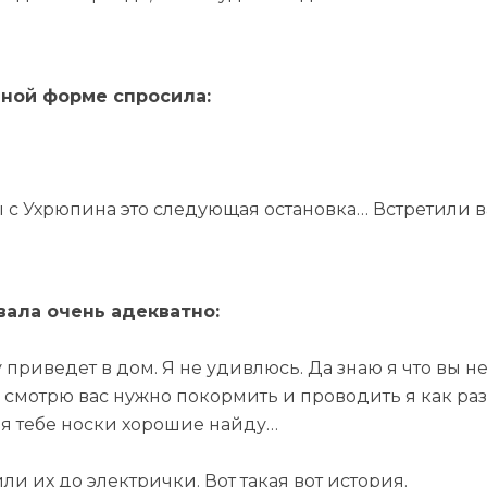
вной форме спросила:
 с Ухрюпина это следующая остановка… Встретили ва
.
вала очень адекватно:
ку приведет в дом. Я не удивлюсь. Да знаю я что вы не
я смотрю вас нужно покормить и проводить я как раз
с я тебе носки хорошие найду…
и их до электрички. Вот такая вот история.