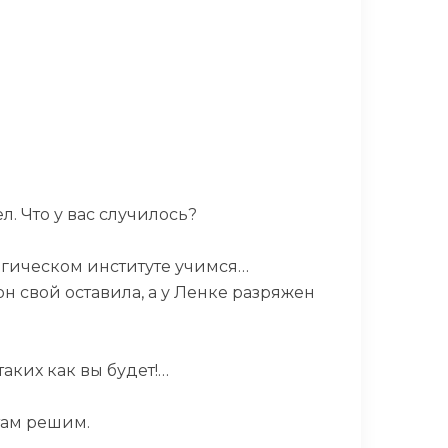
л. Что у вас случилось?
агогическом институте учимся…
он свой оставила, а у Ленке разряжен
аких как вы будет!…
там решим.