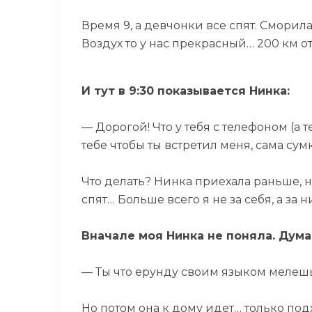
Время 9, а девчонки все спят. Сморила
Воздух то у нас прекрасный… 200 км от
И тут в 9:30 показывается Нинка:
— Дорогой! Что у тебя с телефоном (а 
тебе чтобы ты встретил меня, сама су
Что делать? Нинка приехала раньше, н
спят… Больше всего я не за себя, а за н
Вначале моя Нинка не поняла. Дума
— Ты что ерунду своим языком мелешь?
Но потом она к дому идет… только подх