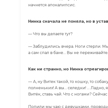
начнется апокалипсис.
Нинка сначала не поняла, но в уста
— Что вы делаете тут?
— Заблудились вчера. Ноги стерли. Мы
а сам спал в бане… Вы не переживайте
Как ни странно, но Нинка отреагиро
— А, ну Витек такой, то кошку, то соба
полненьких! А вы… селедки! … Ладно, 
Витёк, ставь чай. Что с ногами? Сейча
Попили мы чаю с девушками, проводил