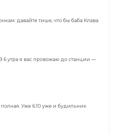
нкам: давайте тише, что бы баба Клава
 В 6 утра я вас провожаю до станции —
полная. Уже 6:10 уже и будильник