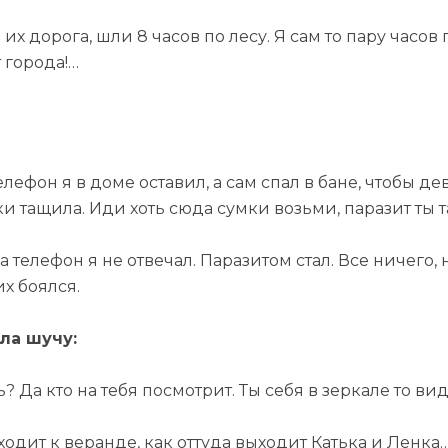
 их дорога, шли 8 часов по лесу. Я сам то пару часо
 города!…
телефон я в доме оставил, а сам спал в бане, чтобы 
мки тащила. Иди хоть сюда сумки возьми, паразит ты
а телефон я не отвечал. Паразитом стал. Все ничего
их боялся.
ла шучу:
 Да кто на тебя посмотрит. Ты себя в зеркале то ви
одит к веранде, как оттуда выходит Катька и Ленка….