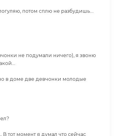
в погуляю, потом сплю не разбудишь…
девчонки не подумали ничего), я звоню
 такой…
, но в доме две девчонки молодые
дел?
 В тот момент я думал что сейчас