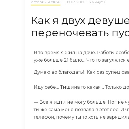
Истории и стихи
·
09.03.2019
·
3 минуты
Как я двух девуше
переночевать пу
В то время я жил на даче. Работы особ
уже больше 21 было… Что то загулялся
Думаю во благодать!.. Как раз супец 
Иду себе… Тишина то какая… Только до
— Все я идти не могу больше. Ног не 
ты же сама меня позвала в этот лес. И
телефон, почему ты то хоть не зарядил