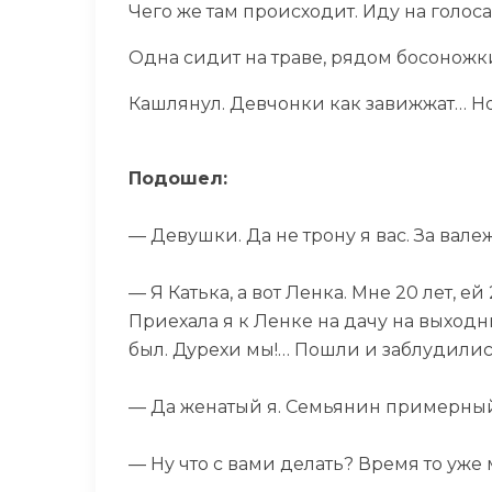
Чего же там происходит. Иду на голоса
Одна сидит на траве, рядом босоножки.
Кашлянул. Девчонки как завижжат… Но 
Подошел:
— Девушки. Да не трону я вас. За вале
— Я Катька, а вот Ленка. Мне 20 лет, 
Приехала я к Ленке на дачу на выходны
был. Дурехи мы!… Пошли и заблудилис
— Да женатый я. Семьянин примерный. 
— Ну что с вами делать? Время то уже