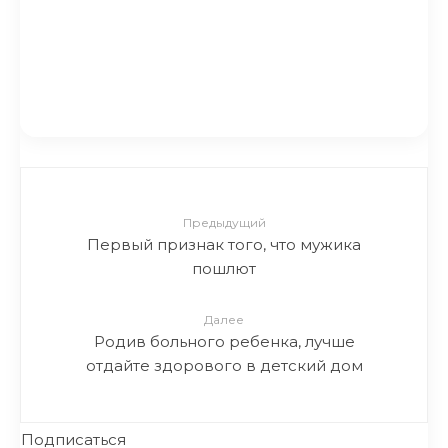
Совсем не смешная история
про лошадь… в конце я
плакал.
Предыдущий
Первый признак того, что мужика
пошлют
Далее
Родив больного ребенка, лучше
отдайте здорового в детский дом
Подписаться