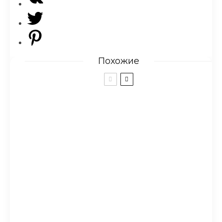
Похожие
Вагоновожатая
Она весила всего 25 кг и
была за шаг до смерти. Но
только посмотри на нее
теперь!
Был у меня один хомяк…