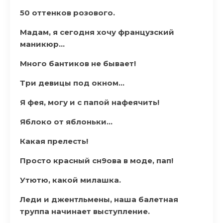
50 оттенков розового.
Мадам, я сегодня хочу французский
маникюр…
Много бантиков не бывает!
Три девицы под окном…
Я фея, могу и с папой нафеячить!
Яблоко от яблоньки…
Какая прелесть!
Просто красный сн9ова в моде, пап!
Утютю, какой милашка.
Леди и джентльмены, наша балетная
труппа начинает выступление.