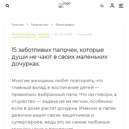
Главная
Творчество
Фотографии
Фотографии
Юмор
·
12.06.2016
·
1 минута
15 заботливых папочек, которые
души не чают в своих маленьких
дочурках.
Многие женщины любят повторять, что
главный вклад в воспитание детей —
правильно выбранный папа. Что ни говори, а
отцовство — задача не из легких, особенно
если в доме растет дочурка. Именно в папах
девочки видят своих защитников и
супергероев, ведь это их самые любимые
мужчины еще с рождения.