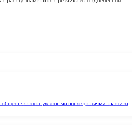
ую работу знаменитого резчика из Поднебесной.
т общественность ужасными последствиями пластики