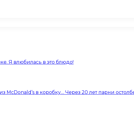
е. Я влюбилась в это блюдо!
 McDonald’s в коробку… Через 20 лет парни остолб