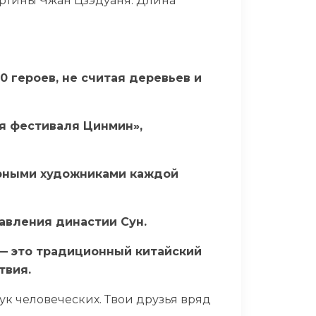
артины Чжан Цзэдуаня. Длина
0 героев, не считая деревьев и
мя фестиваля Цинмин»,
орными художниками каждой
авления династии Сун.
 — это традиционный китайский
твия.
ук человеческих. Твои друзья вряд