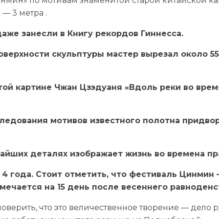
инмин» по мотивам знаменитой старой китайской к
 — 3 метра .
даже занесли в Книгу рекордов Гиннесса.
поверхности скульптуры мастер вырезал около 55
той картине Чжан Цзэдуаня «Вдоль реки во вре
следования мотивов известного полотна придв
чайших деталях изображает жизнь во времена пр
 4 года. Стоит отметить, что фестиваль Цинмин
мечается на 15 день после весеннего равноденс
оверить, что это величественное творение — дело р