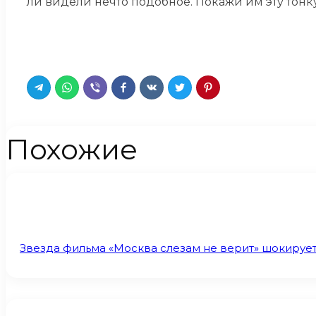
ли видели нечто подобное. Покажи им эту тонк
Похожие
Звезда фильма «Москва слезам не верит» шокируе