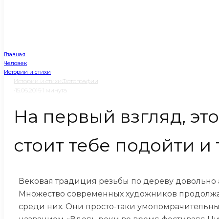
Главная
Человек
Истории и стихи
Истории и стихи
Фотографии
·
15.06.2016
·
1 минута
На первый взгляд, эт
стоит тебе подойти и 
Вековая традиция резьбы по дереву довольно 
Множество современных художников продолжа
среди них. Они просто-таки умопомрачительн