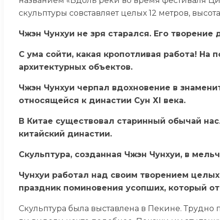
названием «Вдоль реки во время фестиваля Ц
скульптуры совставляет целых 12 метров, высота
Чжэн Чунхуи не зря старался. Его творение 
С ума сойти, какая кропотливая работа! На 
архитектурных объектов.
Чжэн Чунхуи черпал вдохновение в знамени
относящейся к династии Сун ХI века.
В Китае существовал старинный обычай на
китайский династии.
Скульптура, созданная Чжэн Чунхуи, в мель
Чунхуи работал над своим творением целых
праздник поминовения усопших, который от
Скульптура была выставлена в Пекине. Трудно п