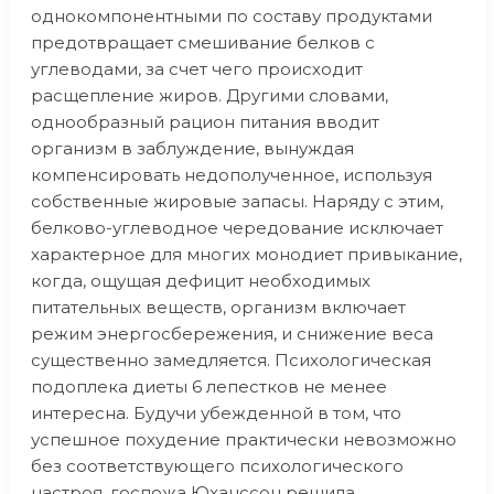
однокомпонентными по составу продуктами
предотвращает смешивание белков с
углеводами, за счет чего происходит
расщепление жиров. Другими словами,
однообразный рацион питания вводит
организм в заблуждение, вынуждая
компенсировать недополученное, используя
собственные жировые запасы. Наряду с этим,
белково-углеводное чередование исключает
характерное для многих монодиет привыкание,
когда, ощущая дефицит необходимых
питательных веществ, организм включает
режим энергосбережения, и снижение веса
существенно замедляется. Психологическая
подоплека диеты 6 лепестков не менее
интересна. Будучи убежденной в том, что
успешное похудение практически невозможно
без соответствующего психологического
настроя, госпожа Юханссон решила