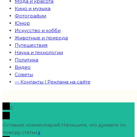
Мода и красота
Кино и музыка
Фотографии
Юмор
Искусство и хобби
Животные и природа
Путешествия
Наука и технологии
Политика
Видео
Советы
— Контакты | Реклама на сайте
0
Оставьте комментарий! Напишите, что думаете по
поводу статьи.
x