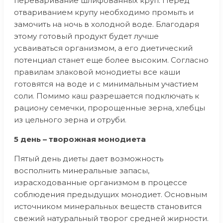
переваривание шлифованных круп. Перед
отвариванием крупу необходимо промыть и
замочить на ночь в холодной воде. Благодаря
этому готовый продукт будет лучше
усваиваться организмом, а его диетический
потенциал станет еще более высоким. Согласно
правилам злаковой монодиеты все каши
готовятся на воде и с минимальным участием
соли. Помимо каш разрешается подключать к
рациону семечки, пророщенные зерна, хлебцы
из цельного зерна и отруби.
5 день – творожная монодиета
Пятый день диеты дает возможность
восполнить минеральные запасы,
израсходованные организмом в процессе
соблюдения предыдущих монодиет. Основным
источником минеральных веществ становится
свежий натуральный творог средней жирности.