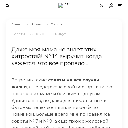
Главная
Человек
Советы
Советы
·
27.06.2016
·
2 минуты
Даже моя мама не знает этих
хитростей! № 14 выручит, когда
кажется, что всё пропало…
Встретив такие
советы на все случаи
жизни
, я не сдержала свой восторг и тут же
показала их маме и близким подругам.
Удивительно, но даже для них, опытных в
бытовых делах женщин, многое было
новинкой. Больше всего мне понравились
советы № 7 и № 9, а еще трюк с железной
крышечкой на бутылке. Надеюсь, тебе они