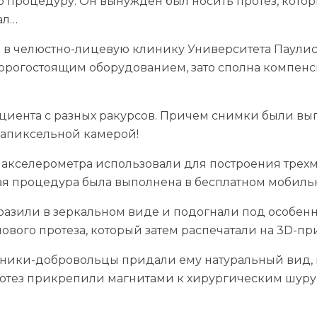
ю процедуру. Он вынужден был носить протез, кото
ал…
я в челюстно-лицевую клинику Университета Паулист
орогостоящим оборудованием, зато сполна компенс
ациента с разных ракурсов. Причем снимки были в
егапиксельной камерой!
е акселерометра использовали для построения тре
ая процедура была выполнена в бесплатном мобиль
азили в зеркальном виде и подогнали под особенн
ового протеза, который затем распечатали на 3D-пр
дожники-добровольцы придали ему натуральный вид,
отез прикрепили магнитами к хирургическим шуру