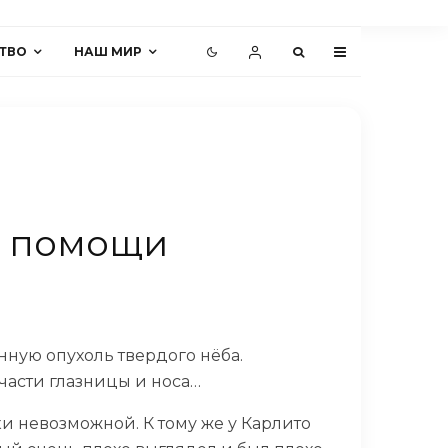
ТВО
НАШ МИР
и помощи
нную опухоль твердого нёба.
 части глазницы и носа…
и невозможной. К тому же у Карлито