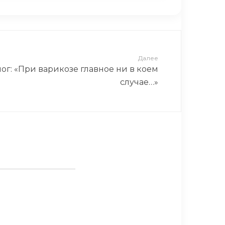
Далее
ог: «При варикозе главное ни в коем
случае…»