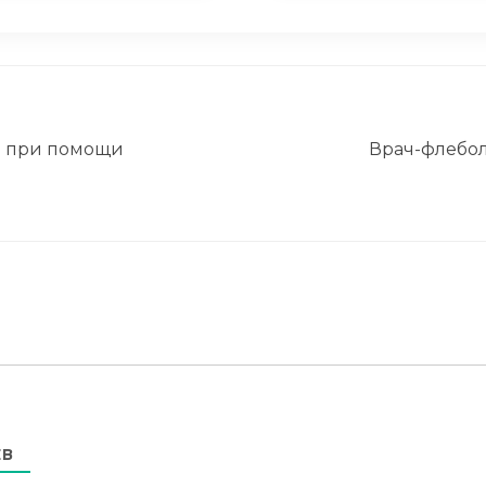
а при помощи
Врач-флебол
ЕВ