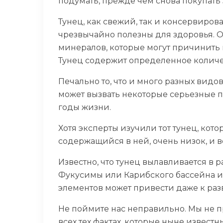
подумать, прежде чем снова покупать 
Тунец, как свежий, так и консервиро
чрезвычайно полезны для здоровья. Од
минералов, которые могут причинить
Тунец содержит определенное количест
Печально то, что и много разных видо
может вызвать некоторые серьезные 
годы жизни.
Хотя эксперты изучили тот тунец, кот
содержащийся в ней, очень низок, и 
Известно, что тунец вылавливается в р
Фукусимы или Карибского бассейна и 
элементов может привести даже к раз
Не поймите нас неправильно. Мы не п
всех тех фактах, которые ныне известн