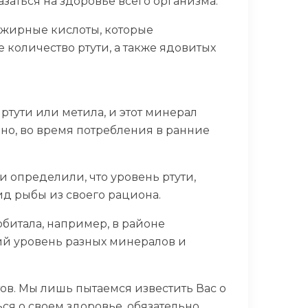
азаться на здоровье всего организма.
3 жирные кислоты, которые
 количество ртути, а также ядовитых
ртути или метила, и этот минерал
но, во время потребления в ранние
и определили, что уровень ртути,
ид рыбы из своего рациона.
 обитала, например, в районе
кий уровень разных минералов и
ов. Мы лишь пытаемся известить Вас о
ься о своем здоровье, обязательно