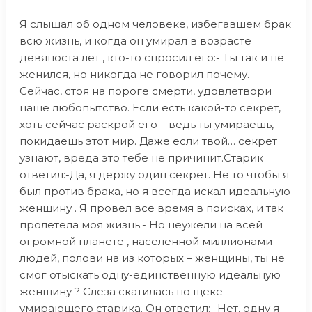
Я слышал об одном человеке, избегавшем брак
всю жизнь, и когда он умирал в возрасте
девяноста лет , кто-то спросил его:- Ты так и не
женился, но никогда не говорил почему.
Сейчас, стоя на пороге смерти, удовлетвори
наше любопытство. Если есть какой-то секрет,
хоть сейчас раскрой его – ведь ты умираешь,
покидаешь этот мир. Даже если твой… секрет
узнают, вреда это тебе не причинит.Старик
ответил:-Да, я держу один секрет. Не то чтобы я
был против брака, но я всегда искал идеальную
женщину . Я провел все время в поисках, и так
пролетела моя жизнь.- Но неужели на всей
огромной планете , населенной миллионами
людей, полови на из которых – женщины, ты не
смог отыскать одну-единственную идеальную
женщину ? Слеза скатилась по щеке
умирающего старика. Он ответил:- Нет, одну я