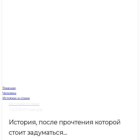
Главная
Человек
Истории и стихи
Истории и стихи
·
03.01.2017
·
1 минута
История, после прочтения которой
стоит задуматься…