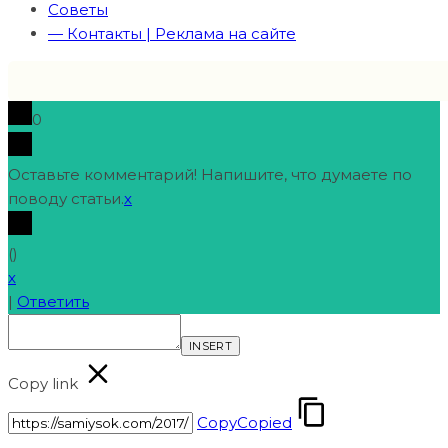
Советы
— Контакты | Реклама на сайте
0
Оставьте комментарий! Напишите, что думаете по
поводу статьи.
x
(
)
x
|
Ответить
INSERT
Copy link
Copy
Copied