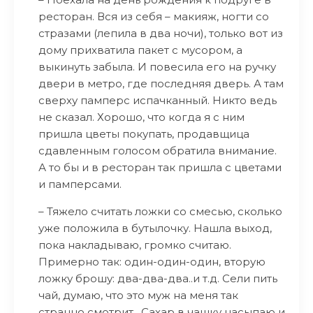
ресторан. Вся из себя – макияж, ногти со
стразами (лепила в два ночи), только вот из
дому прихватила пакет с мусором, а
выкинуть забыла. И повесила его на ручку
двери в метро, где последняя дверь. А там
сверху памперс испачканный. Никто ведь
не сказал. Хорошо, что когда я с ним
пришла цветы покупать, продавщица
сдавленным голосом обратила внимание.
А то бы и в ресторан так пришла с цветами
и памперсами.
– Тяжело считать ложки со смесью, сколько
уже положила в бутылочку. Нашла выход,
пока накладываю, громко считаю.
Примерно так: один-один-один, вторую
ложку брошу: два-два-два..и т.д. Сели пить
чай, думаю, что это муж на меня так
странно смотрит…Сахар в чашку насыпаю и