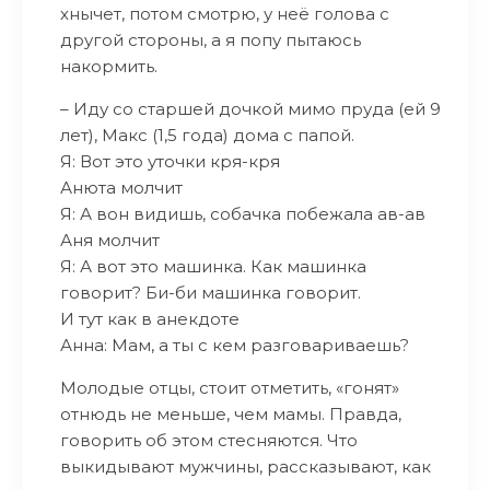
хнычет, потом смотрю, у неё голова с
другой стороны, а я попу пытаюсь
накормить.
– Иду со старшей дочкой мимо пруда (ей 9
лет), Макс (1,5 года) дома с папой.
Я: Вот это уточки кря-кря
Анюта молчит
Я: А вон видишь, собачка побежала ав-ав
Аня молчит
Я: А вот это машинка. Как машинка
говорит? Би-би машинка говорит.
И тут как в анекдоте
Анна: Мам, а ты с кем разговариваешь?
Молодые отцы, стоит отметить, «гонят»
отнюдь не меньше, чем мамы. Правда,
говорить об этом стесняются. Что
выкидывают мужчины, рассказывают, как