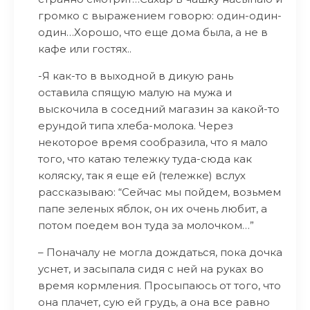
громко с выражением говорю: один-один-
один…Хорошо, что еще дома была, а не в
кафе или гостях..
-Я как-то в выходной в дикую рань
оставила спящую малую на мужа и
выскочила в соседний магазин за какой-то
ерундой типа хлеба-молока. Через
некоторое время сообразила, что я мало
того, что катаю тележку туда-сюда как
коляску, так я еще ей (тележке) вслух
рассказываю: “Сейчас мы пойдем, возьмем
папе зеленых яблок, он их очень любит, а
потом поедем вон туда за молочком…”
– Поначалу не могла дождаться, пока дочка
уснет, и засыпала сидя с ней на руках во
время кормления. Просыпаюсь от того, что
она плачет, сую ей грудь, а она все равно