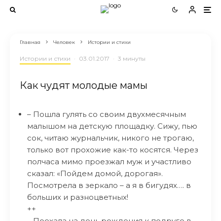
Главная
Человек
Истории и стихи
Истории и стихи
·
03.01.2017
·
3 минуты
Как чудят молодые мамы
– Пошла гулять со своим двухмесячным
малышом на детскую площадку. Сижу, пью
сок, читаю журнальчик, никого не трогаю,
только вот прохожие как-то косятся. Через
полчаса мимо проезжал муж и участливо
сказал: «Пойдем домой, дорогая».
Посмотрела в зеркало – а я в бигудях…. в
больших и разноцветных!
++
– Поехала на день рождения к подруге в