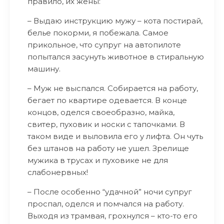
правило, их жены:
– Выдаю инструкцию мужу – кота постирай,
белье покорми, я побежала. Самое
прикольное, что супруг на автопилоте
попытался засунуть животное в стиральную
машину.
– Муж не выспался. Собирается на работу,
бегает по квартире одевается. В конце
концов, оделся своеобразно, майка,
свитер, пуховик и носки с тапочками. В
таком виде и выловила его у лифта. Он чуть
без штанов на работу не ушел. Зрелище
мужика в трусах и пуховике не для
слабонервных!
– После особенно “удачной” ночи супруг
проспал, оделся и помчался на работу.
Выходя из трамвая, грохнулся – кто-то его