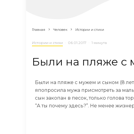
Главная
Человек
Истории и стихи
Истории и стихи
·
06.01.2017
·
1 минута
Были на пляже с 
Были на пляже с мужем и сыном (8 лет
япопросила мужа присмотреть за малы
сын закопан в песок, только голова тор
“А ты почему здесь?”. Не менее жизнер