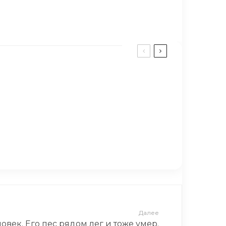
ы
ли за 5 чашек кофе, но выпили только 2.
азалась неожиданной…
Далее
овек. Его пес рядом лег и тоже умер.