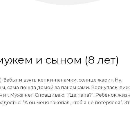
мужем и сыном (8 лет)
). Забыли взять кепки-панамки, солнце жарит. Ну,
м, сама пошла домой за панамками. Вернулась, виж
чит. Мужа нет. Спрашиваю: “Где папа?”. Ребёнок жизн
адостно: “А он меня закопал, чтоб я не потерялся”. Э