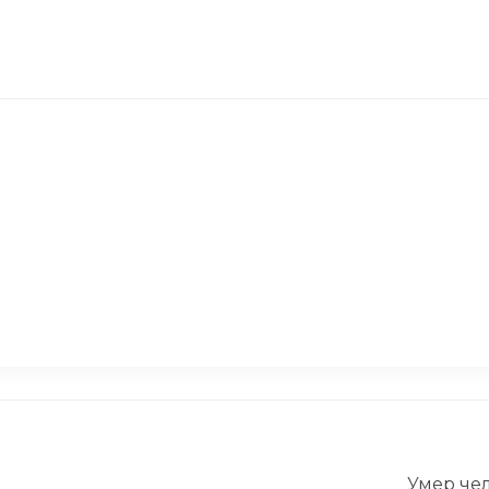
ни солиста Uma2rman.
SMS от жен
роизошло в его семье
Они заплати
Причина ок
Умер чел