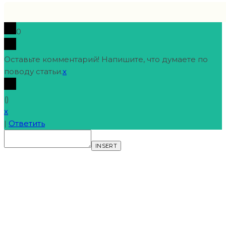
0
Оставьте комментарий! Напишите, что думаете по
поводу статьи.
x
(
)
x
|
Ответить
INSERT