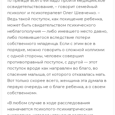
то прежде всего ей надо пройти медицинское
освидетельствование, – говорит семейный
психолог и психотерапевт Олег Шевченко. –
Ведь такой поступок, как похищение ребенка,
может быть свидетельством психического
неблагополучия — либо имевшего место давно,
либо появившегося вследствие потери
собственного младенца. Если с этим все в
порядке, можно говорить о сложной коллизии:
с одной стороны, человек совершил
противоправный поступок, с другой — этот
поступок вроде как направлен во благо, во
спасение малыша, от которого отказалась мать.
Вот только скорее всего, женщина эта думала в
первую очередь не о благе ребенка, а о своем
собственном».
«В любом случае в ходе расследования
назначается психолого-психиатрическая