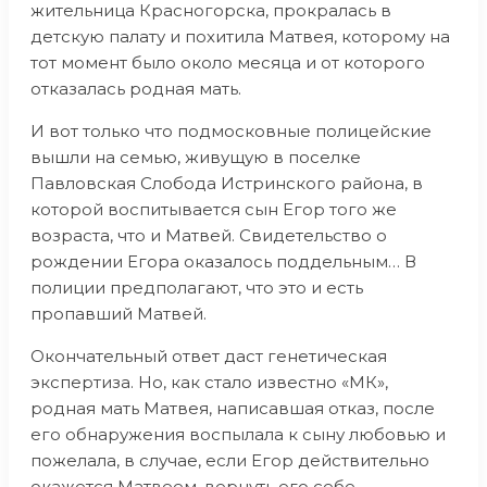
жительница Красногорска, прокралась в
детскую палату и похитила Матвея, которому на
тот момент было около месяца и от которого
отказалась родная мать.
И вот только что подмосковные полицейские
вышли на семью, живущую в поселке
Павловская Слобода Истринского района, в
которой воспитывается сын Егор того же
возраста, что и Матвей. Свидетельство о
рождении Егора оказалось поддельным… В
полиции предполагают, что это и есть
пропавший Матвей.
Окончательный ответ даст генетическая
экспертиза. Но, как стало известно «МК»,
родная мать Матвея, написавшая отказ, после
его обнаружения воспылала к сыну любовью и
пожелала, в случае, если Егор действительно
окажется Матвеем, вернуть его себе.