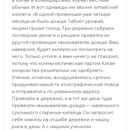
в Китае в командировке; изучал местные
обычаи. И вот однажды им звонит китайский
коллега: «В одной провинции уже четыре
месяца не было дождя. Гибнет урожай,
людям грозит голод. Три деревни собрали
последние деньги и решили привезти из
другой провинции «вызывателя» дождя. Вам,
наверное, будет интересно посмотреть на
него. Только учтите: я вам ничего не говорил,
потому что коммунистическая партия Китая
колдовство решительно не одобряет».
Ученые, конечно, воодушевились, срочно
придумали какой-то этнографический повод
и отправились по указанному адресу.
Приехали в деревню, и в тот же день туда
привезли «вызывателя» дождя — маленького
сухонького старичка-китайца. Он запросил
себе хижину на отшибе деревни и чашку
риса в день. А с нашими учеными