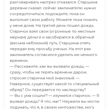
разговаривать наотрез отказался. Старшина
деревни сказал: сейчас заклинателю нужно
сосредоточиться, подождите, пока он
выполнит свою работу. Можете пока пожить
у меня дома. На третий день пошел дождь.
Старичок взял свои (огромные по местным
меркам) деньги и засобирался в обратный
(весьма неблизкий) путь. Старшина опять
передал ему просьбу ученых. На этот раз
заклинатель согласился уделить им немного
времени.
— Расскажите, как вы вызвали дождь, —
сразу, чтобы не терять времени даром,
спросил старичка мой знакомый. —
Наверное, существует какой-то специальный
обряд? Он передается по наследству?
— Вы с ума сошли?! — изумился старичок. — Я
вызвал дождь? Я что, маг? Неужели вы могли
подумать, что я, в своем ничтожестве, могу