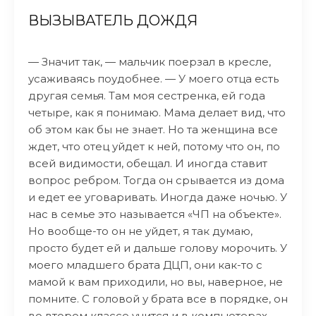
ВЫЗЫВАТЕЛЬ ДОЖДЯ
— Значит так, — мальчик поерзал в кресле,
усаживаясь поудобнее. — У моего отца есть
другая семья. Там моя сестренка, ей года
четыре, как я понимаю. Мама делает вид, что
об этом как бы не знает. Но та женщина все
ждет, что отец уйдет к ней, потому что он, по
всей видимости, обещал. И иногда ставит
вопрос ребром. Тогда он срывается из дома
и едет ее уговаривать. Иногда даже ночью. У
нас в семье это называется «ЧП на объекте».
Но вообще-то он не уйдет, я так думаю,
просто будет ей и дальше голову морочить. У
моего младшего брата ДЦП, они как-то с
мамой к вам приходили, но вы, наверное, не
помните. С головой у брата все в порядке, он
во втором классе учится и в компьютерах