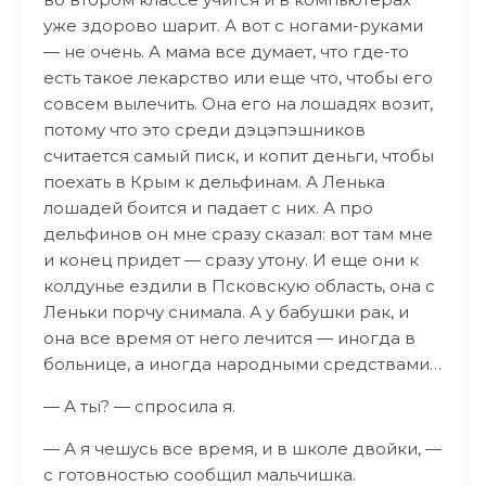
уже здорово шарит. А вот с ногами-руками
— не очень. А мама все думает, что где-то
есть такое лекарство или еще что, чтобы его
совсем вылечить. Она его на лошадях возит,
потому что это среди дэцэпэшников
считается самый писк, и копит деньги, чтобы
поехать в Крым к дельфинам. А Ленька
лошадей боится и падает с них. А про
дельфинов он мне сразу сказал: вот там мне
и конец придет — сразу утону. И еще они к
колдунье ездили в Псковскую область, она с
Леньки порчу снимала. А у бабушки рак, и
она все время от него лечится — иногда в
больнице, а иногда народными средствами…
— А ты? — спросила я.
— А я чешусь все время, и в школе двойки, —
с готовностью сообщил мальчишка.