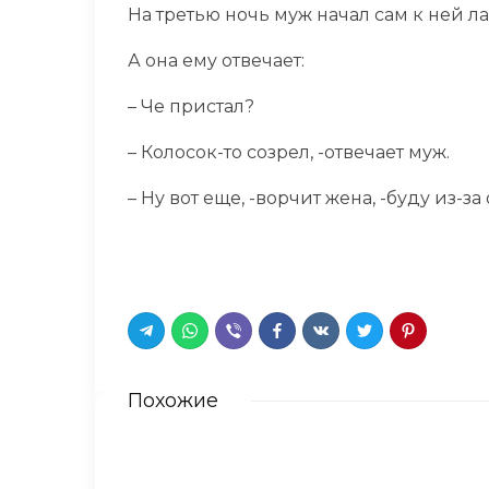
На третью ночь муж начал сам к ней лас
А она ему отвечает:
– Чe пристал?
– Колосок-то созрел, -отвечает муж.
– Ну вот еще, -ворчит жена, -буду из-
Похожие
Живем уже 4 года с мужем, 