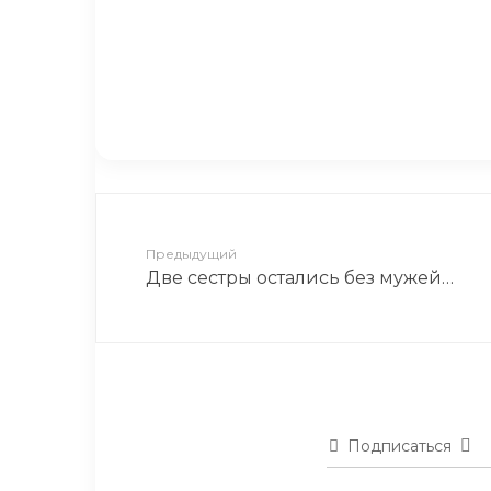
отношения очень напряжен
Интересные факты о Жанне
Предыдущий
Две сестры остались без мужей…
Подписаться