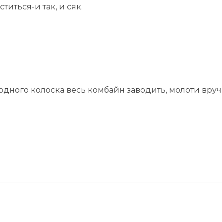
титься-и так, и сяк.
за одного колоска весь комбайн заводить, молоти вру
последний год
Женщина и 