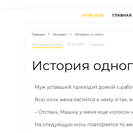
07.08.2026
ГЛАВНАЯ
Главная
Человек
Истории и стихи
Истории и стихи
·
19.10.2017
·
1 минута
История одног
Муж уставший приходит домой с работы
Всю ночь жена ластится к нему и так, и 
– Отстань, Машка, у меня еще колосок н
На следующую ночь повторяется то же