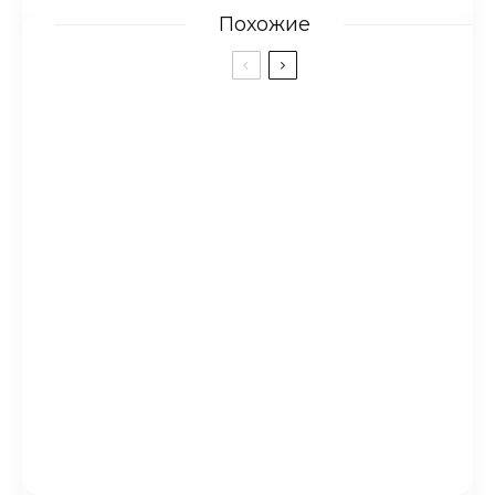
Похожие
Уважительная причина
Когда я узнал всю правду о
сгущенке, то был изрядно
удивлен!
Как я у мальчика из класса
тетрадку забрала…
Гастролёр