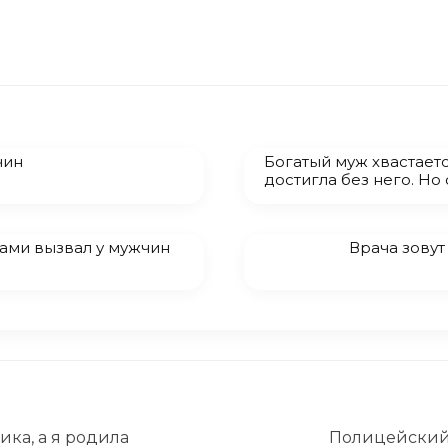
чин
Богатый муж хвастаетс
достигла без него. Но
ами вызвал у мужчин
Врача зовут
ка, а я родила
Полицейский 