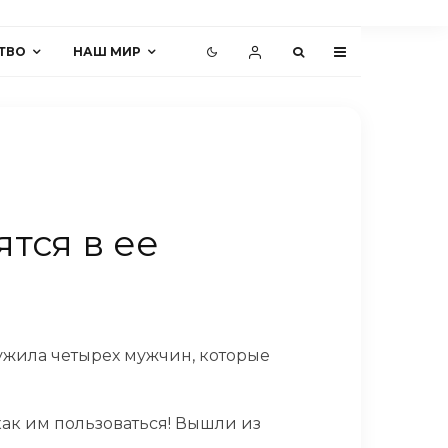
ТВО
НАШ МИР
тся в ее
ужила четырех мужчин, которые
 как им пользоваться! Вышли из