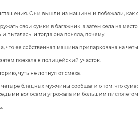
иглашения. Они вышли из машины и побежали, как
ружать свои сумки в багажник, а затем села на место
 и пыталась, и тогда она поняла, почему.
а, что ее собственная машина припаркована на четы
 затем поехала в полицейский участок.
орию, чуть не лопнул от смеха.
де четыре бледных мужчины сообщали о том, что су
и седыми волосами угрожала им большим пистолетом
ь.