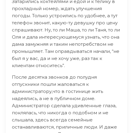
Затарились коктейлями и едой и к телику в
прохладный номер, ждать улучшения
погоды. Только устроились по удобнее, а тут
телефон звонит, какую-ту девушку про цену
спрашивают. Ну, то ли Маша, то ли Таня, то ли
Оля и дала интересующемуся узнать, что она
дама замужняя и таким непотребством не
промышляет. Там оправдываться начали, “не
был я у вас, да и не хочу уже, раз так к
клиентам относитесь”.
После десятка звонков до полудня
отпускники пошли жаловаться к
администратору,что в гостинице жить
надеялись, а не в публичном доме.
Администратор сделала удивленные глаза,
поклялась, что никогда о подобном и не
слышала, здесь всегда семейные
останавливаются, приличные люди. И даже