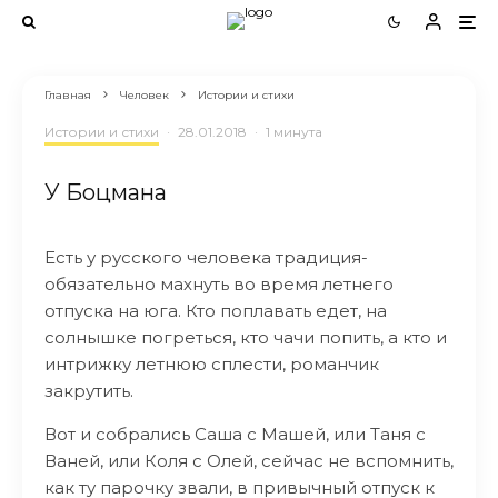
Главная
Человек
Истории и стихи
Истории и стихи
·
28.01.2018
·
1 минута
У Боцмана
Есть у русского человека традиция-
обязательно махнуть во время летнего
отпуска на юга. Кто поплавать едет, на
солнышке погреться, кто чачи попить, а кто и
интрижку летнюю сплести, романчик
закрутить.
Вот и собрались Саша с Машей, или Таня с
Ваней, или Коля с Олей, сейчас не вспомнить,
как ту парочку звали, в привычный отпуск к