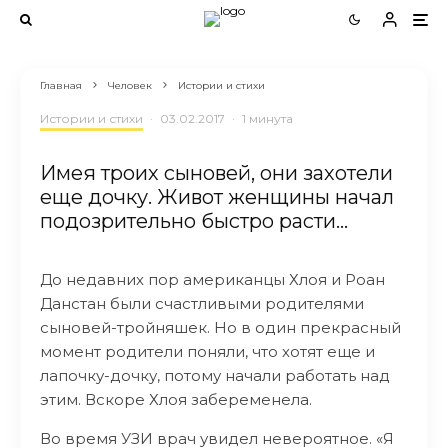
Главная
Человек
Истории и стихи
Истории и стихи
·
03.02.2017
·
1 минута
Имея троих сыновей, они захотели
еще дочку. Живот женщины начал
подозрительно быстро расти…
До недавних пор американцы Хлоя и Роан
Данстан были счастливыми родителями
сыновей-тройняшек. Но в один прекрасный
момент родители поняли, что хотят еще и
лапочку-дочку, потому начали работать над
этим. Вскоре Хлоя забеременела.
Во время УЗИ врач увидел невероятное. «Я